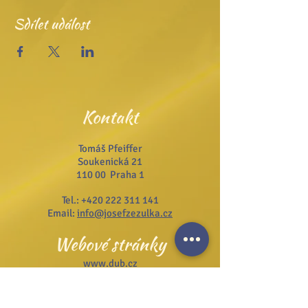
Sdílet událost
Kontakt
Tomáš Pfeiffer
Soukenická 21
110 00 Praha 1
Tel.:
+420 222 311 141
Email:
info@josefzezulka.cz
Webové stránky
www.dub.cz
www.sanator.cz
www.itcim.cz
www.nfjz.cz