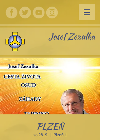
Josef Zezulka
PLZEŇ
so 28. 9.
  |  
Plzeň 1