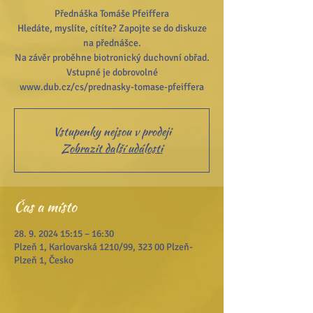
Přednáška Tomáše Pfeiffera
Hledáte, myslíte, cítíte? Zapojte se do diskuze
na přednášce.
Na závěr proběhne biotronický duchovní obřad.
Vstupné je dobrovolné
Vstupenky nejsou v prodeji
Zobrazit další události
Čas a místo
28. 9. 2024 15:15 – 16:30
Plzeň 1, Karlovarská 1210/99, 323 00 Plzeň-
Plzeň 1, Česko