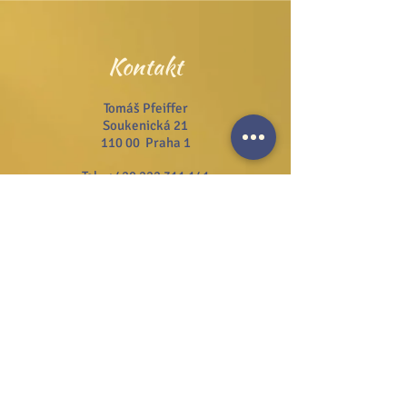
Kontakt
Tomáš Pfeiffer
Soukenická 21
110 00 Praha 1
Tel.:
+420 222 311 141
Email:
info@josefzezulka.cz
Webové stránky
www.dub.cz
www.sanator.cz
www.itcim.cz
www.nfjz.cz
www.biovidtv.cz
Odběr novinek