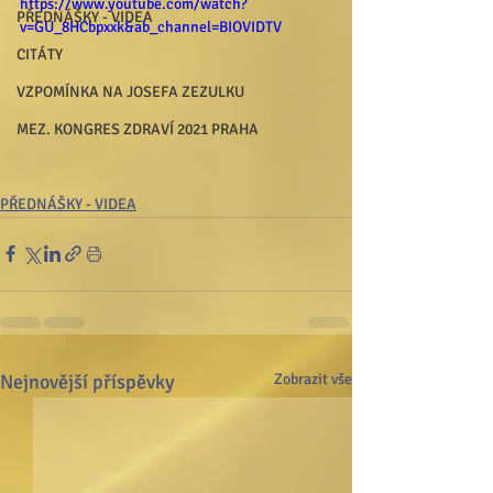
https://www.youtube.com/watch?
PŘEDNÁŠKY - VIDEA
v=GU_8HCbpxxk&ab_channel=BIOVIDTV
CITÁTY
VZPOMÍNKA NA JOSEFA ZEZULKU
MEZ. KONGRES ZDRAVÍ 2021 PRAHA
PŘEDNÁŠKY - VIDEA
Nejnovější příspěvky
Zobrazit vše