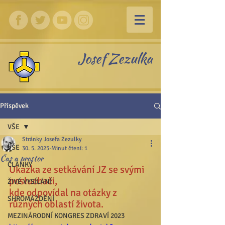
Josef Zezulka
Příspěvek
VŠE
Stránky Josefa Zezulky
VŠE
30. 5. 2025
Minut čtení: 1
Čas a prostor
ČLÁNKY
Ukázka ze setkávání JZ se svými 
posluchači,
ŽIVÉ VYSÍLÁNÍ
kde odpovídal na otázky z 
SHROMÁŽDĚNÍ
různých oblastí života.
MEZINÁRODNÍ KONGRES ZDRAVÍ 2023