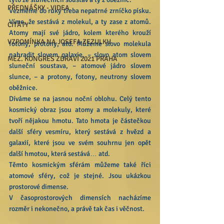
PŘEDNÁŠKY - VIDEA
Vezměme do ruky třeba nepatrné zrníčko písku. 
Víme, že sestává z molekul, a ty zase z atomů. 
CITÁTY
Atomy mají své jádro, kolem kterého krouží 
VZPOMÍNKA NA JOSEFA ZEZULKU
fotony, protony, atd. Můžeme slovo molekula 
nahradit slovem galaxie, – slovo atom slovem 
MEZ. KONGRES ZDRAVÍ 2021 PRAHA
sluneční soustava, – atomové jádro slovem 
slunce, – a protony, fotony, neutrony slovem 
oběžnice.
Díváme se na jasnou noční oblohu. Celý tento 
kosmický obraz jsou atomy a molekuly, které 
tvoří nějakou hmotu. Tato hmota je částečkou 
další sféry vesmíru, který sestává z hvězd a 
galaxií, které jsou ve svém souhrnu jen opět 
další hmotou, která sestává… atd.
Těmto kosmickým sférám můžeme také říci 
atomové sféry, což je stejné. Jsou ukázkou 
prostorové dimense.
V časoprostorových dimensích nacházíme 
rozměr i nekonečno, a právě tak čas i věčnost.