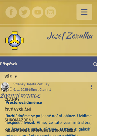
Josef Zezulka
Příspěvek
VŠE
Stránky Josefa Zezulky
VŠE
9. 1. 2025
Minut čtení: 1
ŽIVOTNÍ RYTMUS
ČLÁNKY
Prostorová dimense
ŽIVÉ VYSÍLÁNÍ
Rozhlédněme se po jasné noční obloze. Uvidíme 
SHROMÁŽDĚNÍ
nespočet hvězd. Víme, že tato vesmírná sféra, 
na kterou se právě díváme, sestává z galaxií, 
MEZINÁRODNÍ KONGRES ZDRAVÍ 2023
tyto ze slunečních soustav a ty z oběžnic.