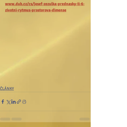
www.dub.cz/cs/josef-zezulka-prednasky-ii-6-
zivotni-rytmus-prostorova-dimense
ČLÁNKY