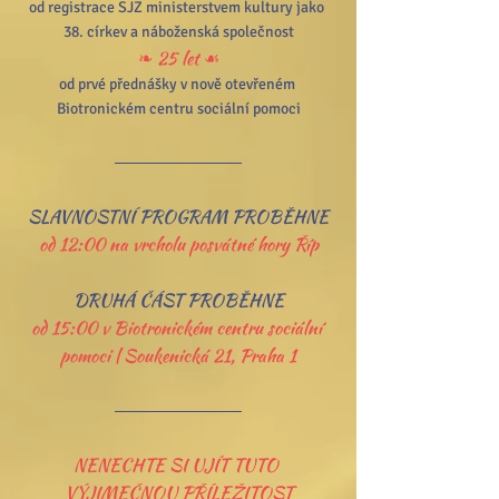
od registrace SJZ ministerstvem kultury jako 
38. církev a náboženská společnost
❧ 25 let ☙
od prvé přednášky v nově otevřeném 
Biotronickém centru sociální pomoci
SLAVNOSTNÍ PROGRAM PROBĚHNE
od 12:00 na vrcholu posvátné hory Říp
DRUHÁ ČÁST PROBĚHNE
od 15:00 v Biotronickém centru sociální 
pomoci | Soukenická 21, Praha 1
NENECHTE SI UJÍT TUTO 
VÝJIMEČNOU PŘÍLEŽITOST