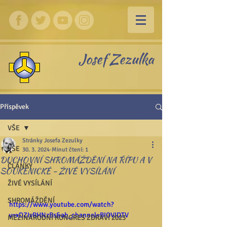
Josef Zezulka
Příspěvek
VŠE
Stránky Josefa Zezulky
VŠE
30. 3. 2024
Minut čtení: 1
DUCHOVNÍ SHROMÁŽDĚNÍ NA ŘÍPU A V
ČLÁNKY
SOUKENICKÉ - ŽIVÉ VYSÍLÁNÍ
ŽIVÉ VYSÍLÁNÍ
SHROMÁŽDĚNÍ
https://www.youtube.com/watch?
v=xDZIvRHNzBs&ab_channel=BIOVIDTV
MEZINÁRODNÍ KONGRES ZDRAVÍ 2023