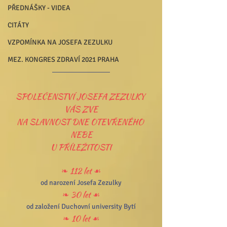
PŘEDNÁŠKY - VIDEA
CITÁTY
VZPOMÍNKA NA JOSEFA ZEZULKU
MEZ. KONGRES ZDRAVÍ 2021 PRAHA
SPOLEČENSTVÍ JOSEFA ZEZULKY 
VÁS ZVE
NA SLAVNOST DNE OTEVŘENÉHO 
NEBE
U PŘÍLEŽITOSTI
❧ 112 let ☙
od narození Josefa Zezulky
❧ 30 let ☙
od založení Duchovní university Bytí
❧ 10 let ☙