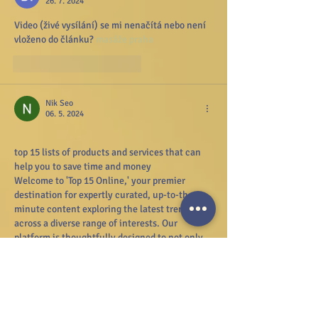
26. 7. 2024
Video (živé vysílání) se mi nenačítá nebo není 
vloženo do článku? 
masáže praha
To se mi líbí
Reagovat
Nik Seo
06. 5. 2024
top 15 lists of products and services that can 
help you to save time and money
Welcome to 'Top 15 Online,' your premier 
destination for expertly curated, up-to-the-
minute content exploring the latest trends 
across a diverse range of interests. Our 
platform is thoughtfully designed to not only 
keep you well-informed but also captivated 
and inspired, offering a thoughtfully selected 
mix of articles, videos, and insightful 
perspectives. Whether your interests lie in 
technology, fashion, travel, well-being, or 