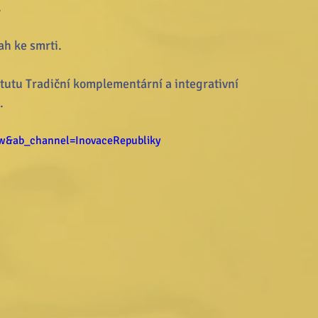
.
h ke smrti. 
titutu Tradiční komplementární a integrativní 
. 
&ab_channel=InovaceRepubliky