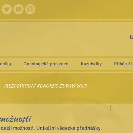
ronika
Onkologická prevence
Kazuistiky
Příběh ž
MEZINÁRODNÍ KONGRES ZDRAVÍ 2023
JOSEFA ZEZULKU
MEZ. KONGRES ZDRAVÍ 2021 PRAHA
 možnosti
a další možnosti. Unikátní vědecké přednášky. 