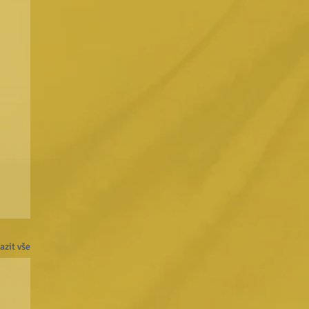
azit vše