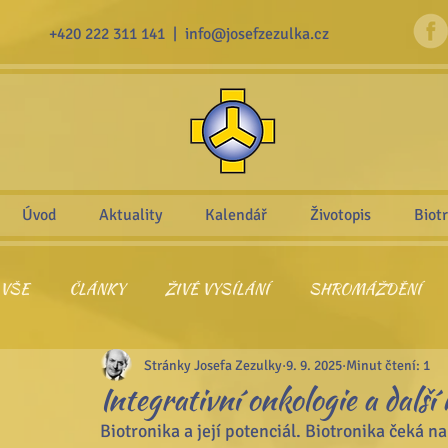
+420 222 311 141 |
info@josefzezulka.cz
Úvod
Aktuality
Kalendář
Životopis
Biot
VŠE
ČLÁNKY
ŽIVÉ VYSÍLÁNÍ
SHROMÁŽDĚNÍ
Stránky Josefa Zezulky
9. 9. 2025
Minut čtení: 1
PŘEDNÁŠKY - VIDEA
CITÁTY
VZPOMÍNKA NA 
Integrativní onkologie a další
Biotronika a její potenciál. Biotronika čeká n