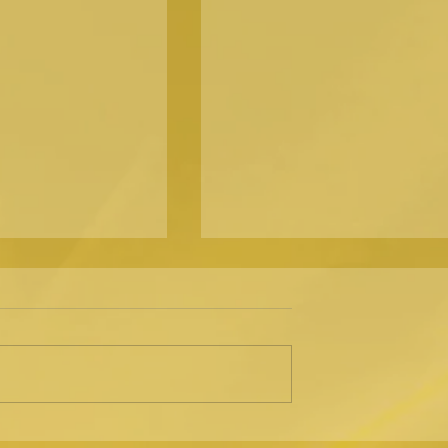
Nevysvětlitelné jevy