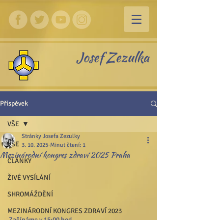
Josef Zezulka
Příspěvek
VŠE
Stránky Josefa Zezulky
VŠE
3. 10. 2025
Minut čtení: 1
Mezinárodní kongres zdraví 2025 Praha
ČLÁNKY
ŽIVÉ VYSÍLÁNÍ
SHROMÁŽDĚNÍ
MEZINÁRODNÍ KONGRES ZDRAVÍ 2023
Začínáme v 15:00 hod. 