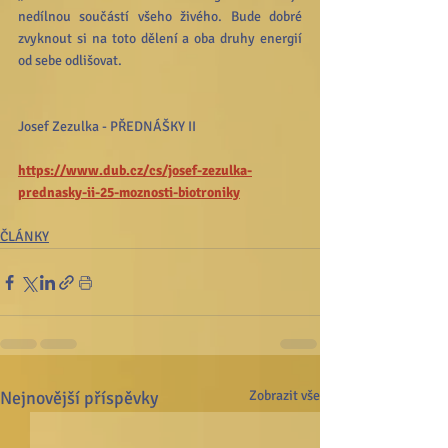
nedílnou součástí všeho živého. Bude dobré 
zvyknout si na toto dělení a oba druhy energií 
od sebe odlišovat.
Josef Zezulka - PŘEDNÁŠKY II
https://www.dub.cz/cs/josef-zezulka-
prednasky-ii-25-moznosti-biotroniky
ČLÁNKY
Nejnovější příspěvky
Zobrazit vše