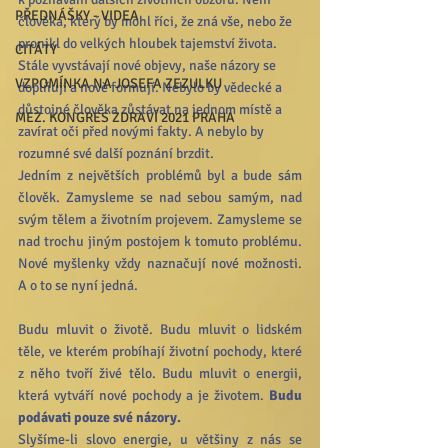
PŘEDNÁŠKY - VIDEA
člověka, který by mohl říci, že zná vše, nebo že 
pronikl do velkých hloubek tajemství života. 
CITÁTY
Stále vyvstávají nové objevy, naše názory se 
VZPOMÍNKA NA JOSEFA ZEZULKU
doplňují a nově formují. Nebylo by vědecké a 
důstojné člověka zůstávat na jednom místě a 
MEZ. KONGRES ZDRAVÍ 2021 PRAHA
zavírat oči před novými fakty. A nebylo by 
rozumné své další poznání brzdit.
Jedním z největších problémů byl a bude sám 
člověk. Zamysleme se nad sebou samým, nad 
svým tělem a životním projevem. Zamysleme se 
nad trochu jiným postojem k tomuto problému. 
Nové myšlenky vždy naznačují nové možnosti. 
A o to se nyní jedná.
Budu mluvit o životě. Budu mluvit o lidském 
těle, ve kterém probíhají životní pochody, které 
z něho tvoří živé tělo. Budu mluvit o energii, 
která vytváří nové pochody a je životem. 
Budu 
podávati pouze své názory.
Slyšíme-li slovo energie, u většiny z nás se 