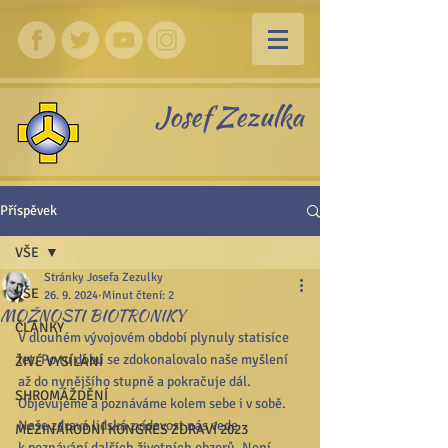
Josef Zezulka
Příspěvek
VŠE
Stránky Josefa Zezulky
VŠE
26. 9. 2024
Minut čtení: 2
MOŽNOSTI BIOTRONIKY
ČLÁNKY
V dlouhém vývojovém období plynuly statisíce 
let. Po tu dobu se zdokonalovalo naše myšlení 
ŽIVÉ VYSÍLÁNÍ
až do nynějšího stupně a pokračuje dál. 
SHROMÁŽDĚNÍ
Objevujeme a poznáváme kolem sebe i v sobě. 
Naše zdravá lidská zvídavost nás vede 
MEZINÁRODNÍ KONGRES ZDRAVÍ 2023
k poznávání dalších životních obzorů. Není 