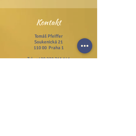
Kontakt
Tomáš Pfeiffer
Soukenická 21
110 00 Praha 1
Tel.:
+420 222 311 141
Email:
info@josefzezulka.cz
Webové stránky
www.dub.cz
www.sanator.cz
www.itcim.cz
www.nfjz.cz
www.biovidtv.cz
Odběr novinek