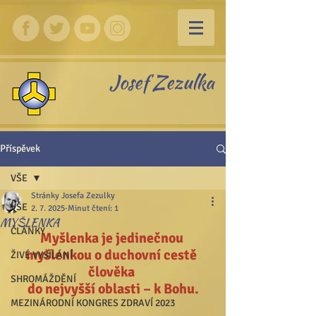
Josef Zezulka
Příspěvek
VŠE
Stránky Josefa Zezulky
VŠE
2. 7. 2025
Minut čtení: 1
MYŠLENKA
ČLÁNKY
Myšlenka je jedinečnou 
myšlenkou o duchovní cestě 
ŽIVÉ VYSÍLÁNÍ
člověka 
SHROMÁŽDĚNÍ
do nejvyšší oblasti – k Bohu.
MEZINÁRODNÍ KONGRES ZDRAVÍ 2023