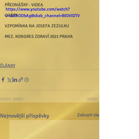
PŘEDNÁŠKY - VIDEA
https://www.youtube.com/watch?
CITÁTY
v=dd6kODbAg8k&ab_channel=BIOVIDTV
VZPOMÍNKA NA JOSEFA ZEZULKU
MEZ. KONGRES ZDRAVÍ 2021 PRAHA
ČLÁNKY
Nejnovější příspěvky
Zobrazit vše