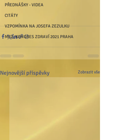
PŘEDNÁŠKY - VIDEA
CITÁTY
VZPOMÍNKA NA JOSEFA ZEZULKU
MEZ. KONGRES ZDRAVÍ 2021 PRAHA
Nejnovější příspěvky
Zobrazit vše