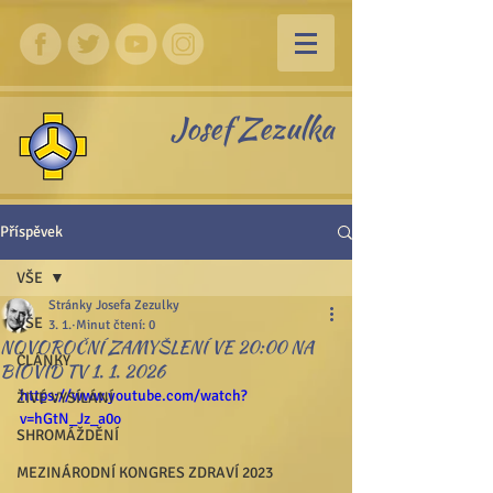
Josef Zezulka
Příspěvek
VŠE
Stránky Josefa Zezulky
VŠE
3. 1.
Minut čtení: 0
NOVOROČNÍ ZAMYŠLENÍ VE 20:00 NA
ČLÁNKY
BIOVID TV 1. 1. 2026
https://www.youtube.com/watch?
ŽIVÉ VYSÍLÁNÍ
v=hGtN_Jz_a0o
SHROMÁŽDĚNÍ
MEZINÁRODNÍ KONGRES ZDRAVÍ 2023