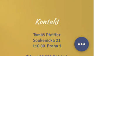
Kontakt
Tomáš Pfeiffer
Soukenická 21
110 00 Praha 1
Tel.:
+420 222 311 141
Email:
info@josefzezulka.cz
Webové stránky
www.dub.cz
www.sanator.cz
www.itcim.cz
www.nfjz.cz
www.biovidtv.cz
Odběr novinek