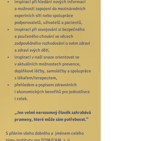
inspirací při hledání nových informací 
a možností zapojení do mezinárodních 
expertních sítí nebo spolupráce 
podporovatelů, uživatelů a pacientů,  
inspirací při osvojování si bezpečného 
a poučeného chování ve věcech 
zodpovědného rozhodování o svém zdraví 
a zdraví svých dětí,
inspirací v naší snaze orientovat se 
v aktuálních možnostech prevence, 
doplňkové léčby, samoléčby a spolupráce 
s lékařem/terapeutem,
přehledem a popisem zdravotních 
i ekonomických benefitů pro jednotlivce 
i celek. 
„Jen velmi nerozumný člověk zahrabává 
prameny, které může sám potřebovat.“
S přáním všeho dobrého a  jménem celého 
týmu Institutu pro TCIM/CAM, z. ú 