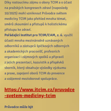
Díky rostoucímu zájmu o obory TCIM a o účast 
na pražských kongresech zdraví (naposledy 
10/2025) mohl vzniknout Průvodce světem 
medicíny TCIM jako přehled mnoha témat, 
směrů zkoumání a přístupů k holistickému 
přístupu ke zdraví.  
Pořádající Institut pro TCIM/CAM, z. ú. 
využil 
účasti mnoha mezinárodně uznávaných 
odborníků a zástupců špičkových odborných 
a akademických pracovišť, profesních 
organizací i zájmových spolků a připravil 
z jejich prezentací, kazuistik a příspěvků 
sborník, který obsahuje výsledky výzkumu 
a praxe, zapojení oborů TCIM do prevence 
a vzájemné mezioborové spolupráce.
https://www.itcim.cz/pruvodce
-svetem-mediciny-tcim
Průvodce může být  