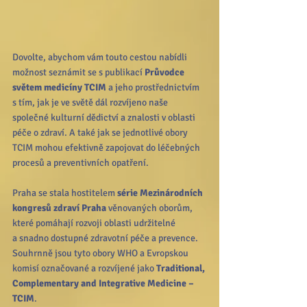
Dovolte, abychom vám touto cestou nabídli 
možnost seznámit se s publikací 
Průvodce 
světem medicíny TCIM
 a jeho prostřednictvím 
s tím, jak je ve světě dál rozvíjeno naše 
společné kulturní dědictví a znalosti v oblasti 
péče o zdraví. A také jak se jednotlivé obory 
TCIM mohou efektivně zapojovat do léčebných 
procesů a preventivních opatření.
Praha se stala hostitelem 
série Mezinárodních 
kongresů zdraví Praha
 věnovaných oborům, 
které pomáhají rozvoji oblasti udržitelné 
a snadno dostupné zdravotní péče a prevence. 
Souhrnně jsou tyto obory WHO a Evropskou 
komisí označované a rozvíjené jako 
Traditional, 
Complementary and Integrative Medicine – 
TCIM
.