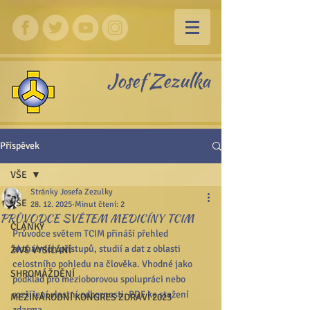
Josef Zezulka
Příspěvek
VŠE
Stránky Josefa Zezulky
VŠE
28. 12. 2025
Minut čtení: 2
PRŮVODCE SVĚTEM MEDICÍNY TCIM
ČLÁNKY
Průvodce světem TCIM přináší přehled 
aktuálních přístupů, studií a dat z oblasti 
ŽIVÉ VYSÍLÁNÍ
celostního pohledu na člověka. Vhodné jako 
SHROMÁŽDĚNÍ
podklad pro mezioborovou spolupráci nebo 
rozšíření vlastní odbornosti. PDF ke stažení 
MEZINÁRODNÍ KONGRES ZDRAVÍ 2023
zdarma.