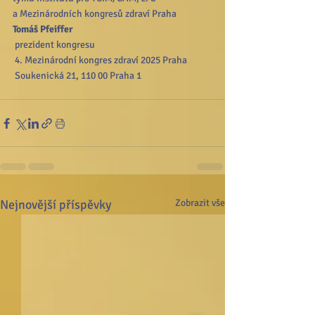
a Mezinárodních kongresů zdraví Praha 
Tomáš Pfeiffer
prezident kongresu
 4. Mezinárodní kongres zdraví 2025 Praha
 Soukenická 21, 110 00 Praha 1
Nejnovější příspěvky
Zobrazit vše