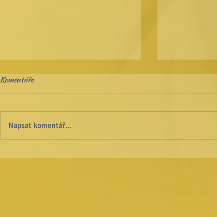
Komentáře
Napsat komentář...
Nejvyšší otázka člověka: Hledání
BYTÍ – životní
smyslu života
obrazech