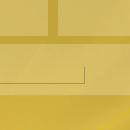
 filosofie v
Mezinárodní kongres zdraví
2027 Praha