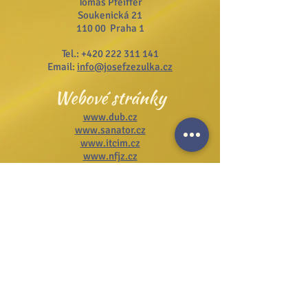
Tomáš Pfeiffer
Soukenická 21
110 00 Praha 1
Tel.:
+420 222 311 141
Email:
info@josefzezulka.cz
Webové stránky
www.dub.cz
www.sanator.cz
www.itcim.cz
www.nfjz.cz
www.biovidtv.cz
Odběr novinek
Souhlasím se zpracováním mých
osobních údajů
Na stránku GDPR
Přihlásit se k odběru