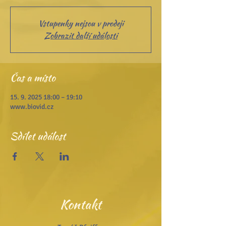
Vstupenky nejsou v prodeji
Zobrazit další události
Čas a místo
15. 9. 2025 18:00 – 19:10
www.biovid.cz
Sdílet událost
Kontakt