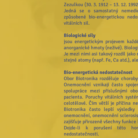
Zezulkou (30. 3. 1912 – 13. 12. 1992
Jedná se o samostatný nemedic
způsobené bio-energetickou nedos
vitálních sil.
Biologické síly
jsou energetickým projevem každé
anorganické hmoty (neživé). Biologi
Je mezi nimi asi takový rozdíl jako
stejné atomy (např. Fe, Ca atd.), al
Bio-energetická nedostatečnost
Obor Biotronika rozděluje chorob
Onemocnění vznikají často spojen
spolupráce mezi příslušnými obo
pacienta. Poruchy vitálních syst
celotělové. Čím větší je příčina n
Biotronika často lepší výsledky
onemocnění, onemocnění sclerosis 
zajišťuje přirozeně všechny funkce 
Dojde-li k porušení této hom
nedostatečnosti.