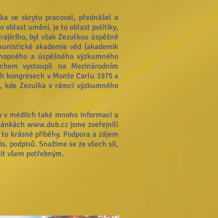
ka ve skrytu pracoval, přednášel a
oblast umění, je to oblast politiky,
írajícího, byl však Zezulkou úspěšně
munistické akademie věd (akademik
schopného a úspěšného výzkumného
ěchem vystoupil na Mezinárodním
ých kongresech v Monte Carlu 1975 a
2, kde Zezulka v rámci výzkumného
lo v médiích také mnoho informací a
tránkách
www.dub.cz
jsme zveřejnili
u to krásné příběhy. Podpora a zájem
tis. podpisů. Snažíme se ze všech sil,
žit všem potřebným.