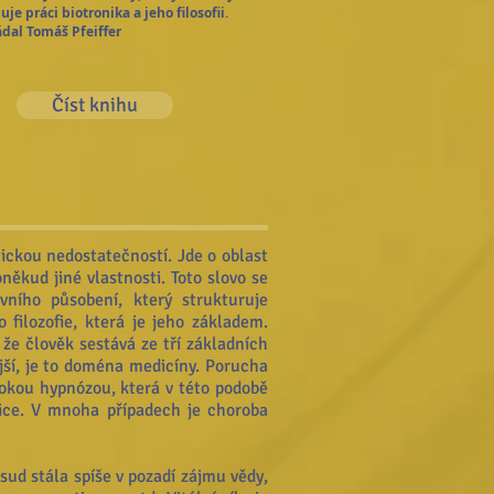
uje práci biotronika a jeho filosofii.
dal Tomáš Pfeiffer
Číst knihu
ickou nedostatečností. Jde o oblast
někud jiné vlastnosti. Toto slovo se
ního působení, který strukturuje
 filozofie, která je jeho základem.
, že člověk sestává ze tří základních
jší, je to doména medicíny. Porucha
bokou hypnózou, která v této podobě
nice. V mnoha případech je choroba
osud stála spíše v pozadí zájmu vědy,