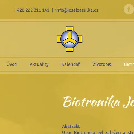
+420 222 311 141 |
info@josefzezulka.cz
Úvod
Aktuality
Kalendář
Životopis
Biot
Biotronika J
Abstrakt
Obor Biotronika byl založen a s