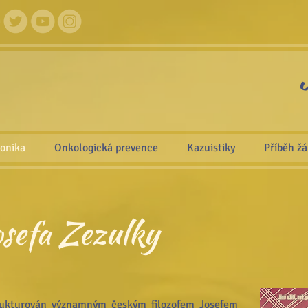
ronika
Onkologická prevence
Kazuistiky
Příběh ž
osefa Zezulky
trukturován významným českým filozofem Josefem