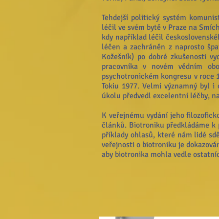
Tehdejší politický systém komuni
léčil ve svém bytě v Praze na Smích
kdy například léčil československé
léčen a zachráněn z naprosto špa
Kožešník) po dobré zkušenosti v
pracovníka v novém vědním obo
psychotronickém kongresu v roce 19
Tokiu 1977. Velmi významný byl i
úkolu předvedl excelentní léčby, na 
K veřejnému vydání jeho filozofick
článků. Biotroniku předkládáme k 
příklady ohlasů, které nám lidé sdě
veřejnosti o biotroniku je dokazován
aby biotronika mohla vedle ostatn