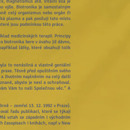
e, magnetismus atd. Vitální síla je
no výše. Biotronika je samostatným
exně celý organizmus nebo orgán či
ká plazma a pak posiluji toto místo
, které jsou podmínkou této práce.
lad medicínských terapií. Principy
o biotronika bere v úvahu již dávno,
příklad látky, které obsahují tolik
yla to nenásilná a vlastně geniální
 do praxe. Těsně před opuštěním svého
 a životním naplněním na celý další
znané, abyste je nesl a ochraňoval.
dávám Vám tu naši Společnou věc.“ A
rně – zemřel 13. 12. 1992 v Praze).
oval řadu publikací, které se týkají
. Má vztah se západním i východním
ích časopisech i knihách, např.v New