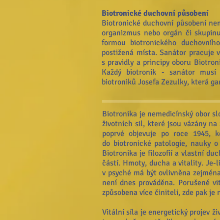
Biotronické duchovní působení
Biotronické duchovní působení nem
organizmus nebo orgán či skupinu
formou biotronického duchovního p
postižená místa. Sanátor pracuje 
s pravidly a principy oboru Biotroni
Každý biotronik - sanátor musí
biotroniků Josefa Zezulky, která ga
Biotronika je nemedicínský obor s
životních sil, které jsou vázány na
poprvé objevuje po roce 1945, k
do biotronické patologie, nauky o 
Biotronika je filozofií a vlastní d
částí. Hmoty, ducha a vitality. Je
v psyché má být ovlivněna zejména
není dnes prováděna. Porušené vi
způsobena více činiteli, zde pak je
Vitální síla je energetický projev 