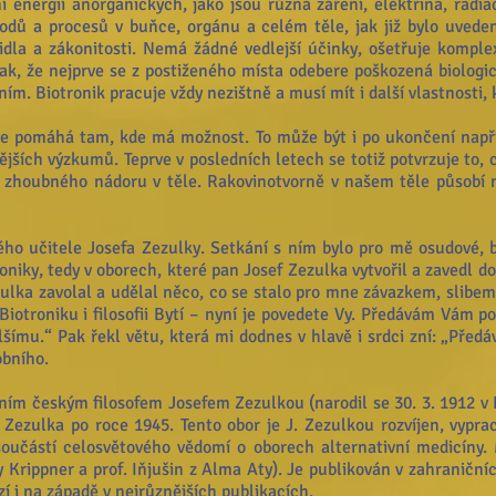
 energií anorganických, jako jsou různá záření, elektřina, radiac
odů a procesů v buňce, orgánu a celém těle, jak již bylo uvede
idla a zákonitosti. Nemá žádné vedlejší účinky, ošetřuje kompl
k, že nejprve se z postiženého místa odebere poškozená biologic
ním. Biotronik pracuje vždy nezištně a musí mít i další vlastnosti
le pomáhá tam, kde má možnost. To může být i po ukončení napřík
jších výzkumů. Teprve v posledních letech se totiž potvrzuje to, c
ik zhoubného nádoru v těle. Rakovinotvorně v našem těle působí na
ho učitele Josefa Zezulky. Setkání s ním bylo pro mě osudové, b
otroniky, tedy v oborech, které pan Josef Zezulka vytvořil a zavedl
lka zavolal a udělal něco, co se stalo pro mne závazkem, slibem
iotroniku i filosofii Bytí – nyní je povedete Vy. Předávám Vám po
lšímu.“ Pak řekl větu, která mi dodnes v hlavě i srdci zní: „Pře
obního.
ním českým filosofem Josefem Zezulkou (narodil se 30. 3. 1912 v B
. Zezulka po roce 1945. Tento obor je J. Zezulkou rozvíjen, vyprac
 součástí celosvětového vědomí o oborech alternativní medicíny
y Krippner a prof. Iňjušin z Alma Aty). Je publikován v zahraničn
zí i na západě v nejrůznějších publikacích.