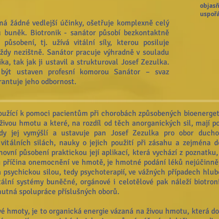
objasň
uspořá
á žádné vedlejší účinky, ošetřuje komplexně celý
 buněk. Biotronik - sanátor působí bezkontaktně
ůsobení, tj. užívá vitální síly, kterou posiluje
vždy nezištně. Sanátor pracuje výhradně v souladu
ka, tak jak ji ustavil a strukturoval Josef Zezulka.
 být ustaven profesní komorou Sanátor – svaz
rantuje jeho odbornost.
loužící k pomoci pacientům při chorobách způsobených bioenerget
 živou hmotu a které, na rozdíl od těch anorganických sil, mají po
dy jej vymýšlí a ustavuje pan Josef Zezulka pro obor duchov
vitálních silách, nauky o jejich použití při zásahu a zejména do
uchovní působení praktickou její aplikací, která vychází z poznatku
-li příčina onemocnění ve hmotě, je hmotné podání léků nejúčinně
 psychickou silou, tedy psychoterapií, ve vážných případech hlu
tální systémy buněčné, orgánové i celotělové pak náleží biotro
 nutná spolupráce příslušných oborů.
živé hmoty, je to organická energie vázaná na živou hmotu, která d