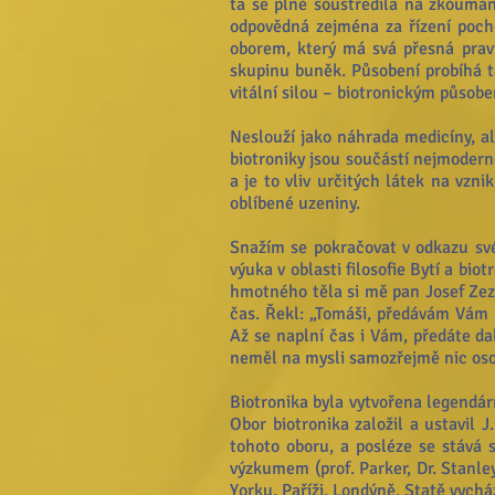
ta se plně soustředila na zkoumání
odpovědná zejména za řízení poch
oborem, který má svá přesná prav
skupinu buněk. Působení probíhá ta
vitální silou – biotronickým působe
Neslouží jako náhrada medicíny, a
biotroniky jsou součástí nejmoderně
a je to vliv určitých látek na vzn
oblíbené uzeniny.
Snažím se pokračovat v odkazu své
výuka v oblasti filosofie Bytí a bi
hmotného těla si mě pan Josef Zezu
čas. Řekl: „Tomáši, předávám Vám B
Až se naplní čas i Vám, předáte da
neměl na mysli samozřejmě nic os
Biotronika byla vytvořena legendár
Obor biotronika založil a ustavil J
tohoto oboru, a posléze se stává
výzkumem (prof. Parker, Dr. Stanle
Yorku, Paříži, Londýně. Statě vychá