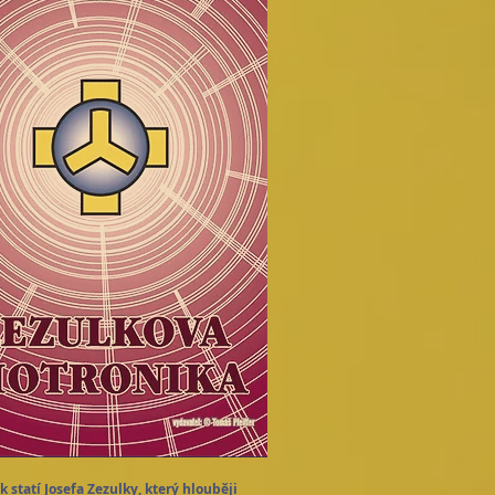
k statí Josefa Zezulky, který hlouběji