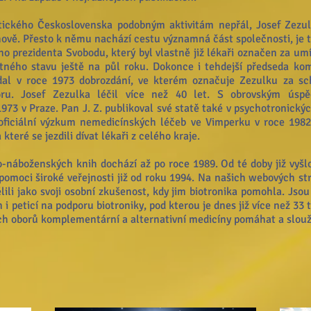
stického Československa podobným aktivitám nepřál, Josef Zezul
ově. Přesto k němu nachází cestu významná část společnosti, je to 
ho prezidenta Svobodu, který byl vlastně již lékaři označen za um
tného stavu ještě na půl roku. Dokonce i tehdejší předseda ko
ydal v roce 1973 dobrozdání, ve kterém označuje Zezulku za 
ru. Josef Zezulka léčil více než 40 let. S obrovským úsp
73 v Praze. Pan J. Z. publikoval své statě také v psychotronick
 oficiální výzkum nemedicínských léčeb ve Vimperku v roce 198
které se jezdili dívat lékaři z celého kraje.
o-náboženských knih dochází až po roce 1989. Od té doby již vyš
pomoci široké veřejnosti již od roku 1994. Na našich webových s
lili jako svoji osobní zkušenost, kdy jim biotronika pomohla. Jso
 i peticí na podporu biotroniky, pod kterou je dnes již více než 33 
ích oborů komplementární a alternativní medicíny pomáhat a slou