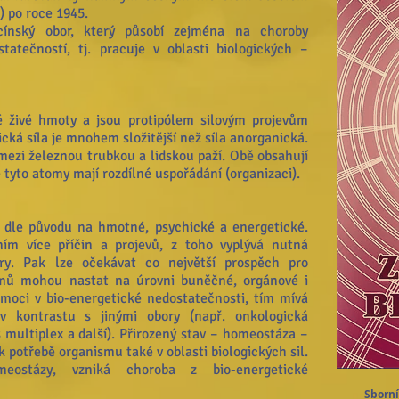
) po roce 1945.
ínský obor, který působí zejména na choroby
tatečností, tj. pracuje v oblasti biologických –
 živé hmoty a jsou protipólem silovým projevům
cká síla je mnohem složitější než síla anorganická.
 mezi železnou trubkou a lidskou paží. Obě obsahují
e tyto atomy mají rozdílné uspořádání (organizaci).
y dle původu na hmotné, psychické a energetické.
ím více příčin a projevů, z toho vyplývá nutná
ry. Pak lze očekávat co největší prospěch pro
émů mohou nastat na úrovni buněčné, orgánové i
emoci v bio-energetické nedostatečnosti, tím mívá
 v kontrastu s jinými obory (např. onkologická
multiplex a další). Přirozený stav – homeostáza –
k potřebě organismu také v oblasti biologických sil.
eostázy, vzniká choroba z bio-energetické
Sborní