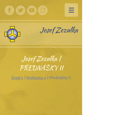
Josef Zezulka
Josef Zezulka |
PŘEDNÁŠKY II
Úvod »
|
Knihovna »
| Přednášky II