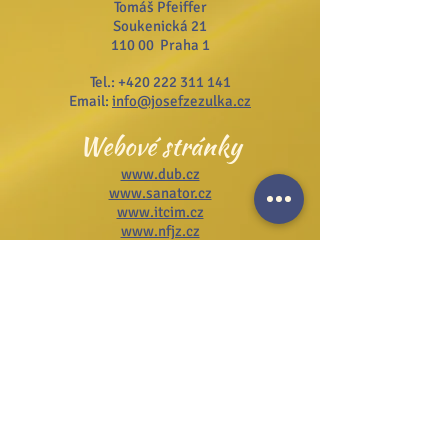
Tomáš Pfeiffer
Soukenická 21
110 00 Praha 1
Tel.:
+420 222 311 141
Email:
info@josefzezulka.cz
Webové stránky
www.dub.cz
www.sanator.cz
www.itcim.cz
www.nfjz.cz
www.biovidtv.cz
Odběr novinek
Souhlasím se zpracováním mých
osobních údajů
Na stránku GDPR
Přihlásit se k odběru