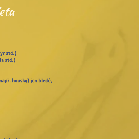
eta
ýr atd.)
da atd.)
např. housky) jen bledé,