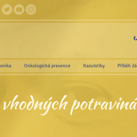
ronika
Onkologická prevence
Kazuistiky
Příběh ž
 vhodných potraviná