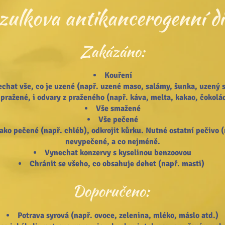
zulkova antikancerogenní di
Zakázáno:
Kouření
chat vše, co je uzené (např. uzené maso, salámy, šunka, uzený s
 pražené, i odvary z praženého (např. káva, melta, kakao, čokolá
Vše smažené
Vše pečené
jako pečené (např. chléb), odkrojit kůrku. Nutné ostatní pečivo (
nevypečené, a co nejméně.
Vynechat konzervy s kyselinou benzoovou
Chránit se všeho, co obsahuje dehet (např. masti)
Doporučeno:
Potrava syrová (např. ovoce, zelenina, mléko, máslo atd.)