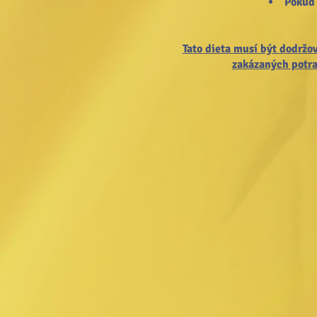
Pokud 
Tato dieta musí být dodržov
zakázaných potra