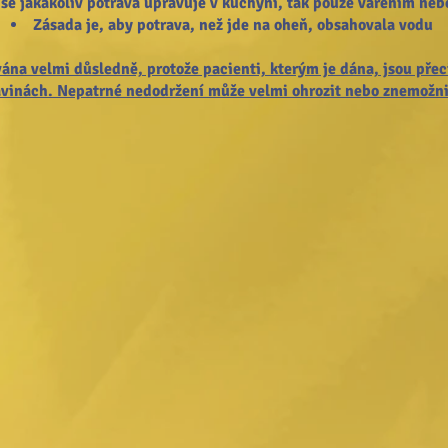
se jakákoliv potrava upravuje v kuchyni, tak pouze vařením ne
Zásada je, aby potrava, než jde na oheň, obsahovala vodu
ána velmi důsledně, protože pacienti, kterým je dána, jsou přeci
vinách. Nepatrné nedodržení může velmi ohrozit nebo znemožni