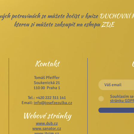
ných potravinách se můžete dočíst v knize
DUCHOVNÍ K
kterou si můžete zakoupit na eshopu
ZDE
Kontakt
Tomáš Pfeiffer
Soukenická 21
110 00 Praha 1
Souhlasím se
Tel.: +420 222 311 141
stránku GDP
Email:
info@josefzezulka.cz
Webové stránky
www.dub.cz
www.sanator.cz
www.itcim.cz