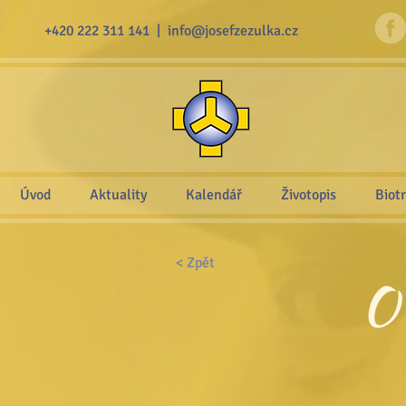
+420 222 311 141 |
info@josefzezulka.cz
Úvod
Aktuality
Kalendář
Životopis
Biot
< Zpět
O