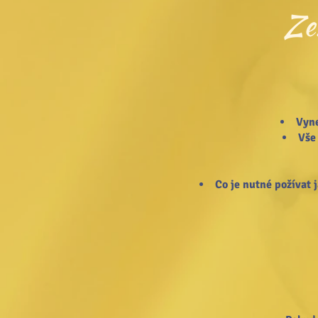
Ze
Vyne
Vše
Co je nutné požívat 