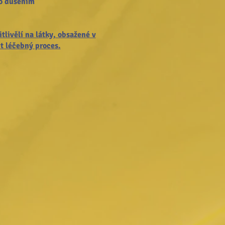
bo dušením
tlivělí na látky, obsažené v
t léčebný proces.