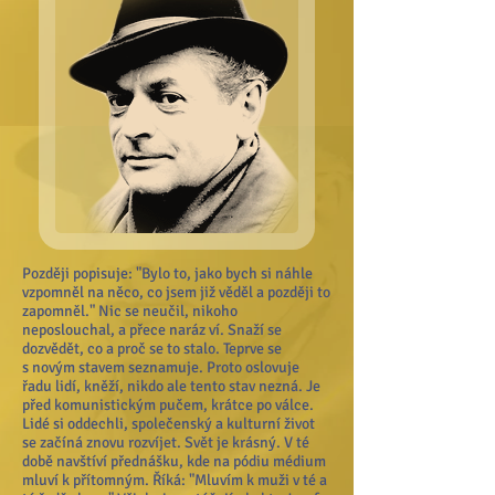
Později popisuje: "Bylo to, jako bych si náhle
vzpomněl na něco, co jsem již věděl a později to
zapomněl." Nic se neučil, nikoho
neposlouchal, a přece naráz ví. Snaží se
dozvědět, co a proč se to stalo. Teprve se
s novým stavem seznamuje. Proto oslovuje
řadu lidí, kněží, nikdo ale tento stav nezná. Je
před komunistickým pučem, krátce po válce.
Lidé si oddechli, společenský a kulturní život
se začíná znovu rozvíjet. Svět je krásný. V té
době navštíví přednášku, kde na pódiu médium
mluví k přítomným. Říká: "Mluvím k muži v té a