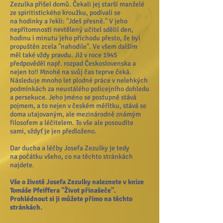
Zezulka přišel domů. Čekali jej starší manželé
ze spiritistického kroužku, podívali se
na hodinky a řekli: "Jdeš přesně." V jeho
nepřítomnosti nevtělený učitel sdělil den,
hodinu i minutu jeho příchodu přesto, že byl
propuštěn zcela "nahodile". Ve všem dalším
měl také vždy pravdu. Již v roce 1945
předpověděl např. rozpad Československa a
nejen to!! Mnohé na svůj čas teprve čeká.
Následuje mnoho let plodné práce v nelehkých
podmínkách za neustálého policejního dohledu
a persekuce. Jeho jméno se postupně stává
pojmem, a to nejen v českém měřítku, stává se
doma utajovaným, ale mezinárodně známým
filosofem a léčitelem. To vše ale posoudíte
sami, vždyť je jen předloženo.
Dar ducha a léčby Josefa Zezulky je tedy
na počátku všeho, co na těchto stránkách
najdete.
Vše o životě Josefa Zezulky naleznete v knize
Tomáše Pfeiffera "Život přinašeče".
Prohlédnout si ji můžete přímo na těchto
stránkách.