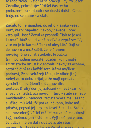
té řadě zleva." Všichni se otáčejí - byl to Josef
Zezulka, pokračuje: "Přišel čas tvého
probuzení, zanedlouho se dozvíš další". Čekal
tedy, co se stane - a stalo.
Začalo to nenápadně, do jeho krámku vešel
muž, který najednou jakoby nevěděl, proč
vstoupil. Josef Zezulka prohodí: "Tak to je asi
karma". Muž se udiveně podívá a zeptá se: "Vy
víte co je to karma? To není obvyklé." Dají se
do hovoru a muž sdělí, že je členem
neveřejného spiritistického kroužku
(mimochodem nacisté, později komunisté
spiritistické hnutí likvidovali, někdy až osobně,
ostatně činí tak každé totalitární myšlení
podnes), že se scházejí léta, ale nikdo jiný
nebyl za tu dobu přijat, a že mají opravdu
vysokého nevtěleného duchovního
učitele. Druhý den jej zákazník - nezákazník
znovu vyhledal, oči navrch hlavy - stalo se něco
nevídaného - náhodou zrovna včera měli seanci
a učitel mu řekl, že potkal někoho, koho má
přivést, popsal jej - byl to Josef Zezulka. Stalo
se - nevtělený učitel měl mimo velké moudrosti
i výjimečnou jasnovidnost. Výjimečnou v tom,
že udával nejen data událostí, ale i čas
na minutu. To základní, co Zezulkovi řekl, bylo: