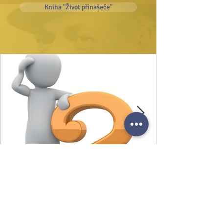
Kniha "Život přinašeče"
Nejvyšší otázka člověka: Hledání
smyslu života