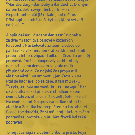
"Máš dva dary - dar léčby a dar ducha. Druhým
darem budeš rozvíjet léčbu i filosofii.
Neposlouchej dál již nikoho, ani mě ne.
Přistoupila k tobě další bytost, která vytvoří
další děj."
A opět čekání. V udaný den zazní zvonek a
za dveřmi stojí dva pánové v kožených
kabátech. Následovalo zatčení a odvoz do
pankrácké věznice. Tenkrát zatkli mnoho lidí
pracujících pro západní odboj. I Zezulka pro něj
pracoval. Proč jej doopravdy zatkli, nikdy
nezjistil. Jeho domovem se stala malá
přeplněná cela. Za nějaký čas propustili
většinu vězňů na amnestii, jen Zezulku ne.
Ptal se bachaře, co se děje, a ten mu řekl:
"Neptej se, kdo má viset, ten se neutopí." Pak
už Zezulka čekal při cestě chodbou kolem
dvora, kdy zazní povel: "Zastavit, čelem ke zdi".
Na dvoře se totiž popravovalo. Bachař neřekl
ale nic a Zezulka byl propuštěn na tzv. abolici.
Později se dozvídá, že si měl projít kolem svého
popraviště, protože v minulém životě byl také
popraven.
To nejúžasnější na celém příběhu přišlo, když