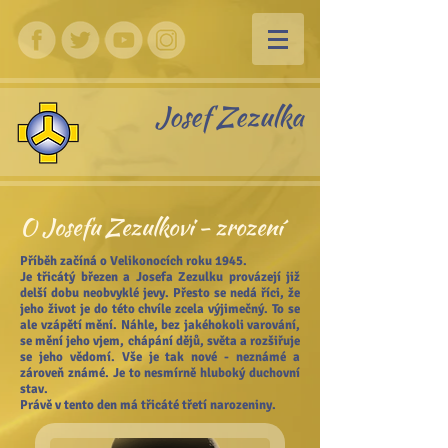
Josef Zezulka
O Josefu Zezulkovi - zrození
Příběh začíná o Velikonocích roku 1945.
Je třicátý březen a Josefa Zezulku provázejí již
delší dobu neobvyklé jevy. Přesto se nedá říci, že
jeho život je do této chvíle zcela výjimečný. To se
ale vzápětí mění. Náhle, bez jakéhokoli varování,
se mění jeho vjem, chápání dějů, světa a rozšiřuje
se jeho vědomí. Vše je tak nové - neznámé a
zároveň známé. Je to nesmírně hluboký duchovní
stav.
Právě v tento den má třicáté třetí narozeniny.