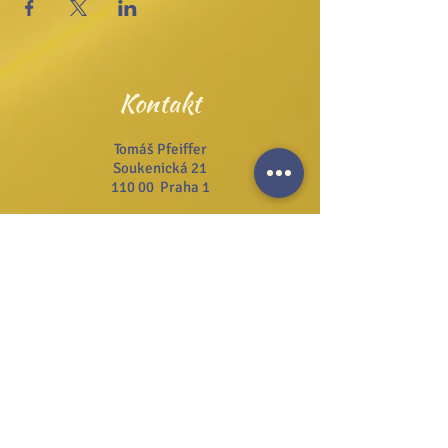
Kontakt
Tomáš Pfeiffer
Soukenická 21
110 00 Praha 1
Tel.:
+420 222 311 141
Email:
info@josefzezulka.cz
Webové stránky
www.dub.cz
www.sanator.cz
www.itcim.cz
www.nfjz.cz
www.biovidtv.cz
Odběr novinek