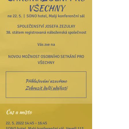
VŠECHNY
ne 22. 5.
  |  
SONO hotel, Malý konferenční sál
SPOLEČENSTVÍ JOSEFA ZEZULKY
38. státem registrovaná náboženská společnost
Vás zve na
NOVOU MOŽNOST OSOBNÍHO SETKÁNÍ PRO
VŠECHNY
Přihlašování uzavřeno
Zobrazit další události
Čas a místo
22. 5. 2022 14:45 – 16:45
SONO hotel, Malý konferenční sál, Veveří 113,