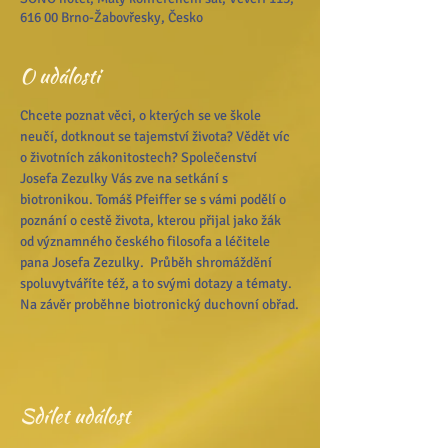
616 00 Brno-Žabovřesky, Česko
O události
Chcete poznat věci, o kterých se ve škole 
neučí, dotknout se tajemství života? Vědět víc 
o životních zákonitostech? Společenství 
Josefa Zezulky Vás zve na setkání s 
biotronikou. Tomáš Pfeiffer se s vámi podělí o 
poznání o cestě života, kterou přijal jako žák 
od významného českého filosofa a léčitele 
pana Josefa Zezulky.  Průběh shromáždění 
spoluvytváříte též, a to svými dotazy a tématy. 
Na závěr proběhne biotronický duchovní obřad.
Sdílet událost