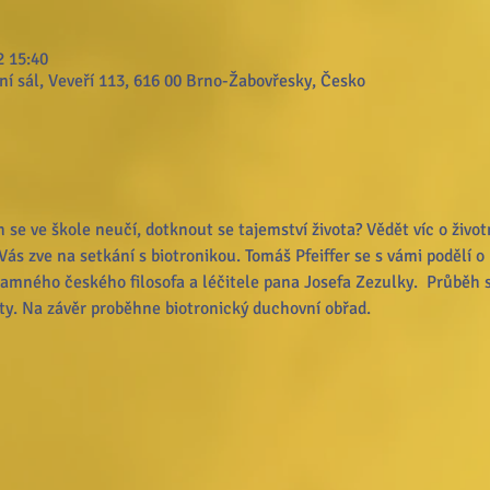
2 15:40
í sál, Veveří 113, 616 00 Brno-Žabovřesky, Česko
 se ve škole neučí, dotknout se tajemství života? Vědět víc o živo
ás zve na setkání s biotronikou. Tomáš Pfeiffer se s vámi podělí o 
znamného českého filosofa a léčitele pana Josefa Zezulky.  Průběh
aty. Na závěr proběhne biotronický duchovní obřad.