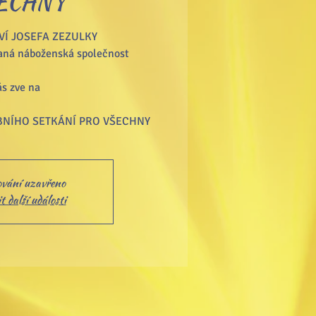
ECHNY
Í JOSEFA ZEZULKY
vaná náboženská společnost
s zve na
NÍHO SETKÁNÍ PRO VŠECHNY
ování uzavřeno
 další události