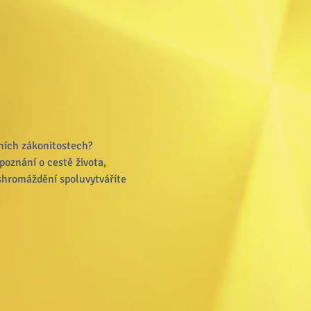
tních zákonitostech? 
poznání o cestě života, 
 shromáždění spoluvytváříte 