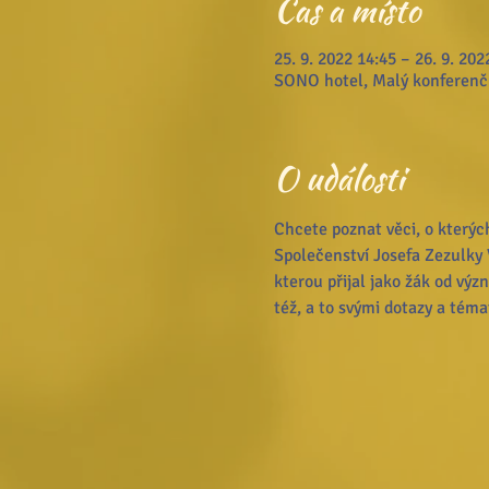
Čas a místo
25. 9. 2022 14:45 – 26. 9. 202
SONO hotel, Malý konferenčn
O události
Chcete poznat věci, o kterých
Společenství Josefa Zezulky V
kterou přijal jako žák od vý
též, a to svými dotazy a tém