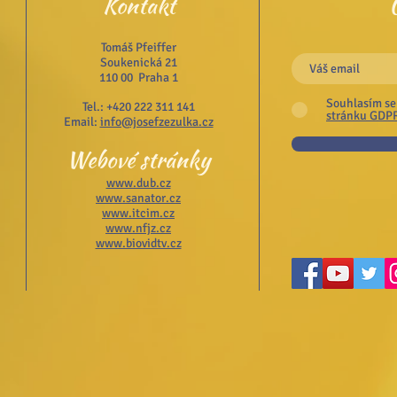
Kontakt
Tomáš Pfeiffer
Soukenická 21
110 00 Praha 1
Souhlasím se
Tel.: +420 222 311 141
stránku GDP
Email:
info@josefzezulka.cz
Webové stránky
www.dub.cz
www.sanator.cz
www.itcim.cz
www.nfjz.cz
www.biovidtv.cz