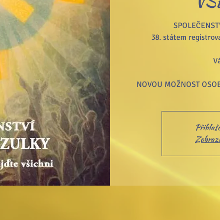
VŠ
SPOLEČENSTV
38. státem registro
Vá
NOVOU MOŽNOST OSOB
Přihlaš
Zobrazit