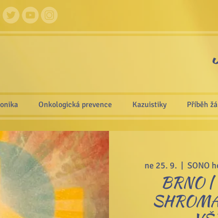
ronika
Onkologická prevence
Kazuistiky
Příběh ž
ne 25. 9.
  |  
SONO ho
BRNO |
SHROMÁ