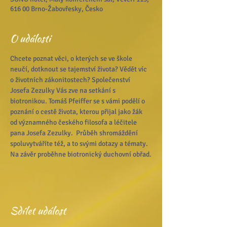
616 00 Brno-Žabovřesky, Česko
O události
Chcete poznat věci, o kterých se ve škole 
neučí, dotknout se tajemství života? Vědět víc 
o životních zákonitostech? Společenství 
Josefa Zezulky Vás zve na setkání s 
biotronikou. Tomáš Pfeiffer se s vámi podělí o 
poznání o cestě života, kterou přijal jako žák 
od významného českého filosofa a léčitele 
pana Josefa Zezulky.  Průběh shromáždění 
spoluvytváříte též, a to svými dotazy a tématy. 
Na závěr proběhne biotronický duchovní obřad.
Sdílet událost