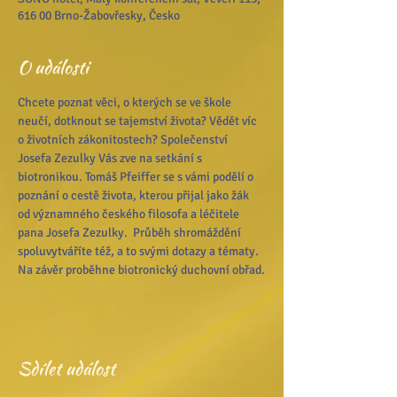
616 00 Brno-Žabovřesky, Česko
O události
Chcete poznat věci, o kterých se ve škole 
neučí, dotknout se tajemství života? Vědět víc 
o životních zákonitostech? Společenství 
Josefa Zezulky Vás zve na setkání s 
biotronikou. Tomáš Pfeiffer se s vámi podělí o 
poznání o cestě života, kterou přijal jako žák 
od významného českého filosofa a léčitele 
pana Josefa Zezulky.  Průběh shromáždění 
spoluvytváříte též, a to svými dotazy a tématy. 
Na závěr proběhne biotronický duchovní obřad.
Sdílet událost