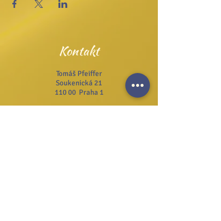
Kontakt
Tomáš Pfeiffer
Soukenická 21
110 00 Praha 1
Tel.:
+420 222 311 141
Email:
info@josefzezulka.cz
Webové stránky
www.dub.cz
www.sanator.cz
www.itcim.cz
www.nfjz.cz
www.biovidtv.cz
Odběr novinek