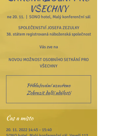
VŠECHNY
ne 20. 11.
  |  
SONO hotel, Malý konferenční sál
SPOLEČENSTVÍ JOSEFA ZEZULKY
38. státem registrovaná náboženská společnost
Vás zve na
NOVOU MOŽNOST OSOBNÍHO SETKÁNÍ PRO
VŠECHNY
Přihlašování uzavřeno
Zobrazit další události
Čas a místo
20. 11. 2022 14:45 – 15:40
SONO hotel, Malý konferenční sál, Veveří 113,