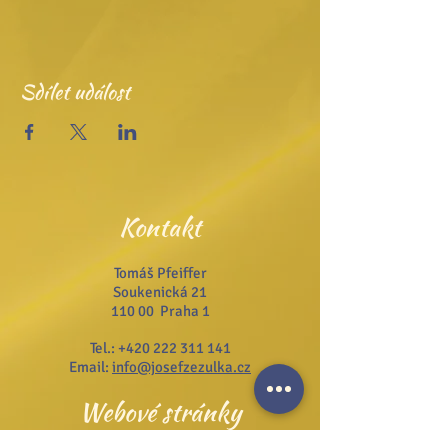
Sdílet událost
Kontakt
Tomáš Pfeiffer
Soukenická 21
110 00 Praha 1
Tel.:
+420 222 311 141
Email:
info@josefzezulka.cz
Webové stránky
www.dub.cz