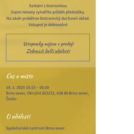
Setkání s biotronikou
Svými tématy vytváříte průběh přednášky.
Na závěr proběhne biotronický duchovní obřad.
Vstupenky nejsou v prodeji
Zobrazit další události
Čas a místo
19. 1. 2025 15:15 – 16:20
Brno-sever, Okružní 823/21, 638 00 Brno-sever,
Česko
O události
Společenské centrum Brno-sever