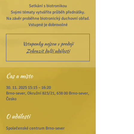
Setkání s biotronikou
Svými tématy vytváříte průběh přednášky.
Na závěr proběhne biotronický duchovní obřad.
Vstupenky nejsou v prodeji
Zobrazit další události
Čas a místo
30. 11. 2025 15:15 – 16:20
Brno-sever, Okružní 823/21, 638 00 Brno-sever,
Česko
O události
Společenské centrum Brno-sever