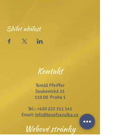
Sdílet událost
Kontakt
Tomáš Pfeiffer
Soukenická 21
110 00 Praha 1
Tel.:
+420 222 311 141
Email:
info@josefzezulka.cz
Webové stránky
www.dub.cz