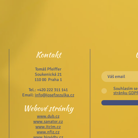
Kontakt
Tomáš Pfeiffer
Soukenická 21
110 00 Praha 1
Souhlasím se
Tel.: +420 222 311 141
stránku GDP
Email:
info@josefzezulka.cz
Webové stránky
www.dub.cz
www.sanator.cz
www.itcim.cz
www.nfjz.cz
www.biovidtv.cz