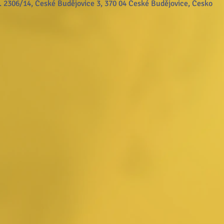
. 2306/14, České Budějovice 3, 370 04 České Budějovice, Česko