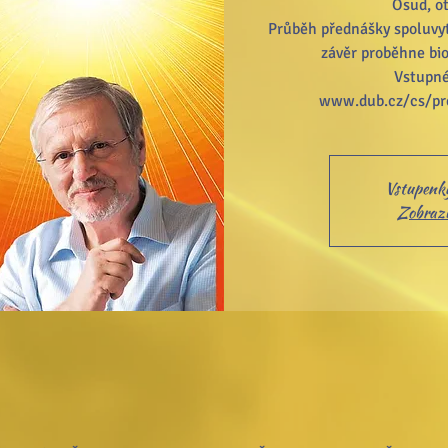
Osud, ot
Průběh přednášky spoluvyt
závěr proběhne bio
Vstupné
Vstupenky
Zobrazit