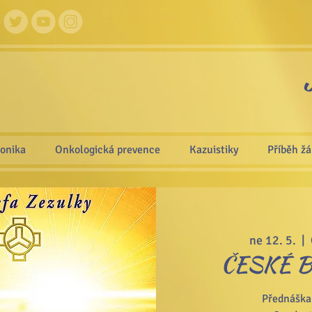
ronika
Onkologická prevence
Kazuistiky
Příběh ž
ne 12. 5.
  |  
ČESKÉ 
Přednáška 