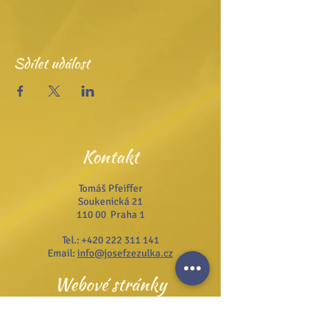
Sdílet událost
Kontakt
Tomáš Pfeiffer
Soukenická 21
110 00 Praha 1
Tel.:
+420 222 311 141
Email:
info@josefzezulka.cz
Webové stránky
www.dub.cz