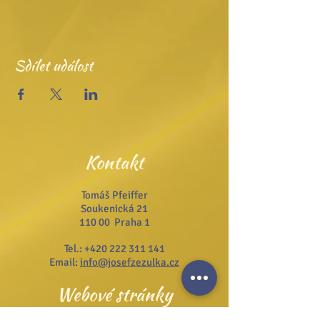
Sdílet událost
Kontakt
Tomáš Pfeiffer
Soukenická 21
110 00 Praha 1
Tel.:
+420 222 311 141
Email:
info@josefzezulka.cz
Webové stránky
www.dub.cz