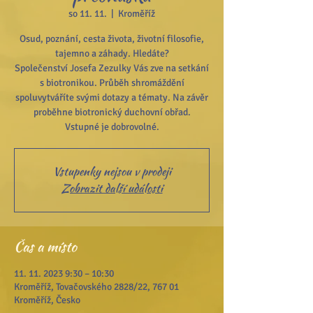
so 11. 11.
  |  
Kroměříž
Osud, poznání, cesta života, životní filosofie,
tajemno a záhady. Hledáte?
Společenství Josefa Zezulky Vás zve na setkání
s biotronikou. Průběh shromáždění
spoluvytváříte svými dotazy a tématy. Na závěr
proběhne biotronický duchovní obřad.
Vstupenky nejsou v prodeji
Zobrazit další události
Čas a místo
11. 11. 2023 9:30 – 10:30
Kroměříž, Tovačovského 2828/22, 767 01
Kroměříž, Česko