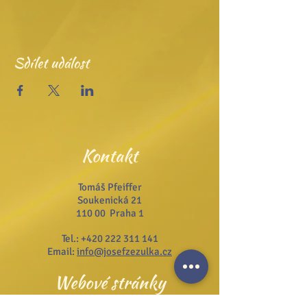
Sdílet událost
Kontakt
Tomáš Pfeiffer
Soukenická 21
110 00 Praha 1
Tel.:
+420 222 311 141
Email:
info@josefzezulka.cz
Webové stránky
www.dub.cz