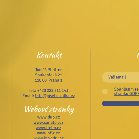
Kontakt
Tomáš Pfeiffer
Soukenická 21
110 00 Praha 1
Souhlasím se
Tel.: +420 222 311 141
stránku GDP
Email:
info@josefzezulka.cz
Webové stránky
www.dub.cz
www.sanator.cz
www.itcim.cz
www.nfjz.cz
www.biovidtv.cz