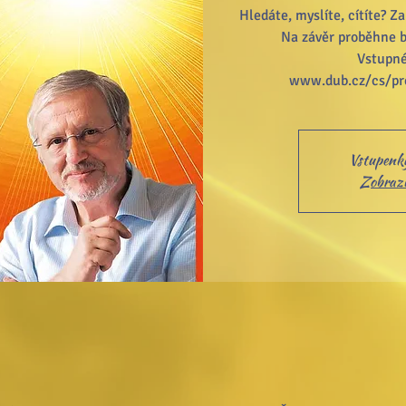
Hledáte, myslíte, cítíte? Z
Na závěr proběhne b
Vstupné
Vstupenky
Zobrazit