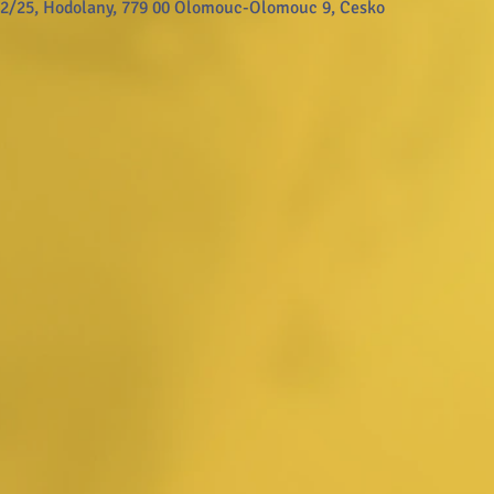
/25, Hodolany, 779 00 Olomouc-Olomouc 9, Česko