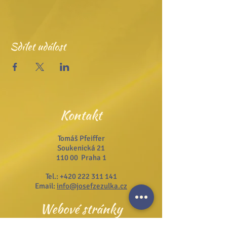
Sdílet událost
Kontakt
Tomáš Pfeiffer
Soukenická 21
110 00 Praha 1
Tel.:
+420 222 311 141
Email:
info@josefzezulka.cz
Webové stránky
www.dub.cz