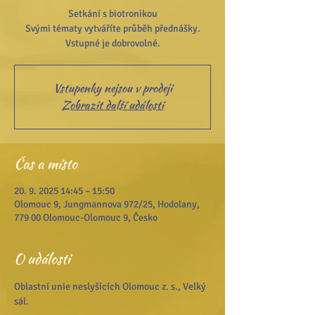
Setkání s biotronikou
Svými tématy vytváříte průběh přednášky.
Vstupné je dobrovolné.
Vstupenky nejsou v prodeji
Zobrazit další události
Čas a místo
20. 9. 2025 14:45 – 15:50
Olomouc 9, Jungmannova 972/25, Hodolany,
779 00 Olomouc-Olomouc 9, Česko
O události
Oblastní unie neslyšících Olomouc z. s., Velký 
sál.