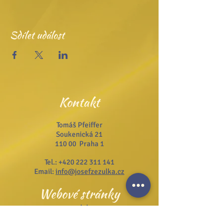
Sdílet událost
Kontakt
Tomáš Pfeiffer
Soukenická 21
110 00 Praha 1
Tel.:
+420 222 311 141
Email:
info@josefzezulka.cz
Webové stránky
www.dub.cz
www.sanator.cz