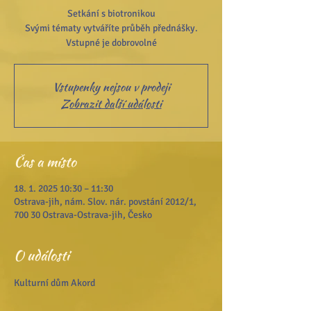
Setkání s biotronikou
Svými tématy vytváříte průběh přednášky.
Vstupenky nejsou v prodeji
Zobrazit další události
Čas a místo
18. 1. 2025 10:30 – 11:30
Ostrava-jih, nám. Slov. nár. povstání 2012/1,
700 30 Ostrava-Ostrava-jih, Česko
O události
Kulturní dům Akord