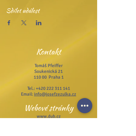
Sdílet událost
Kontakt
Tomáš Pfeiffer
Soukenická 21
110 00 Praha 1
Tel.:
+420 222 311 141
Email:
info@josefzezulka.cz
Webové stránky
www.dub.cz
www.sanator.cz
www.itcim.cz
www.nfjz.cz