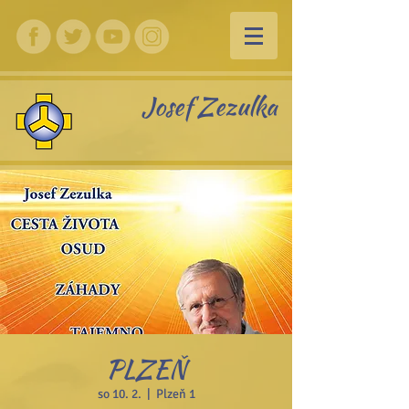
Josef Zezulka
PLZEŇ
so 10. 2.
  |  
Plzeň 1