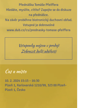
Přednáška Tomáše Pfeiffera
Hledáte, myslíte, cítíte? Zapojte se do diskuze
na přednášce.
Na závěr proběhne biotronický duchovní obřad.
Vstupné je dobrovolné
Vstupenky nejsou v prodeji
Zobrazit další události
Čas a místo
10. 2. 2024 15:15 – 16:30
Plzeň 1, Karlovarská 1210/99, 323 00 Plzeň-
Plzeň 1, Česko