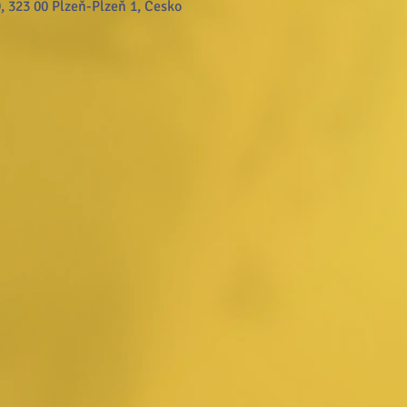
, 323 00 Plzeň-Plzeň 1, Česko