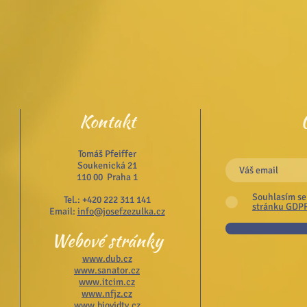
Kontakt
Tomáš Pfeiffer
Soukenická 21
110 00 Praha 1
Souhlasím se
Tel.: +420 222 311 141
stránku GDP
Email:
info@josefzezulka.cz
Webové stránky
www.dub.cz
www.sanator.cz
www.itcim.cz
www.nfjz.cz
www.biovidtv.cz