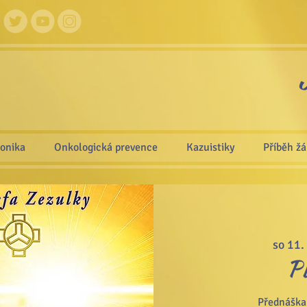
ronika
Onkologická prevence
Kazuistiky
Příběh ž
so 11.
P
Přednáška 