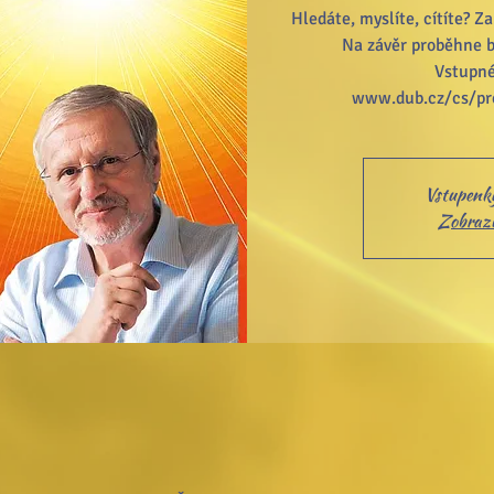
Hledáte, myslíte, cítíte? Z
Na závěr proběhne b
Vstupné
Vstupenky
Zobrazit