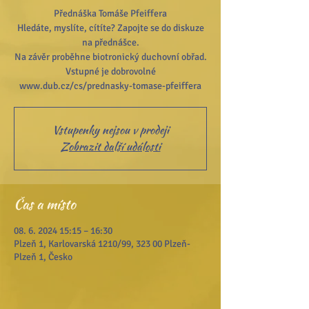
Přednáška Tomáše Pfeiffera
Hledáte, myslíte, cítíte? Zapojte se do diskuze
na přednášce.
Na závěr proběhne biotronický duchovní obřad.
Vstupné je dobrovolné
Vstupenky nejsou v prodeji
Zobrazit další události
Čas a místo
08. 6. 2024 15:15 – 16:30
Plzeň 1, Karlovarská 1210/99, 323 00 Plzeň-
Plzeň 1, Česko