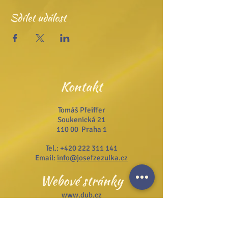
Sdílet událost
Kontakt
Tomáš Pfeiffer
Soukenická 21
110 00 Praha 1
Tel.:
+420 222 311 141
Email:
info@josefzezulka.cz
Webové stránky
www.dub.cz
www.sanator.cz
www.itcim.cz
www.nfjz.cz