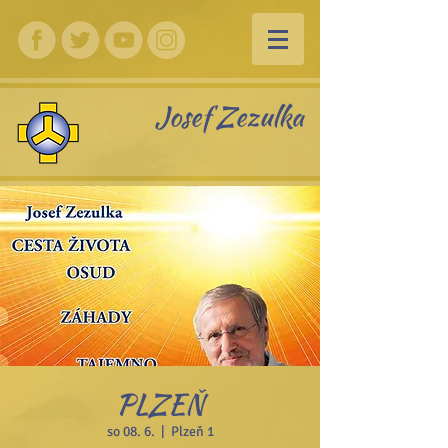
Josef Zezulka
PLZEŇ
so 08. 6.
  |  
Plzeň 1