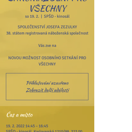
VŠECHNY
so 19. 2.
  |  
SPŠD - kinosál
SPOLEČENSTVÍ JOSEFA ZEZULKY
38. státem registrovaná náboženská společnost
Vás zve na
NOVOU MOŽNOST OSOBNÍHO SETKÁNÍ PRO
VŠECHNY
Přihlašování uzavřeno
Zobrazit další události
Čas a místo
19. 2. 2022 14:45 – 16:45
SPŠD - kinosál, Karlovarská 1210/99, 323 00