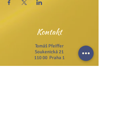
Kontakt
Tomáš Pfeiffer
Soukenická 21
110 00 Praha 1
Tel.:
+420 222 311 141
Email:
info@josefzezulka.cz
Webové stránky
www.dub.cz
www.sanator.cz
www.itcim.cz
www.nfjz.cz
www.biovidtv.cz
Odběr novinek