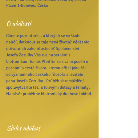
Plzeň 1-Bolevec, Česko
O události
Chcete poznat věci, o kterých se ve škole 
neučí, dotknout se tajemství života? Vědět víc 
o životních zákonitostech? Společenství 
Josefa Zezulky Vás zve na setkání s 
biotronikou. Tomáš Pfeiffer se s vámi podělí o 
poznání o cestě života, kterou přijal jako žák 
od významného českého filosofa a léčitele 
pana Josefa Zezulky.  Průběh shromáždění 
spoluvytváříte též, a to svými dotazy a tématy. 
Na závěr proběhne biotronický duchovní obřad.
Sdílet událost