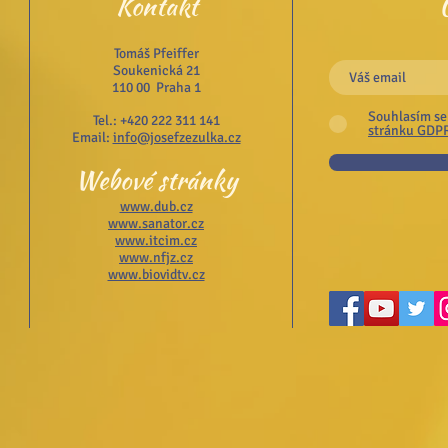
Kontakt
Tomáš Pfeiffer
Soukenická 21
110 00 Praha 1
Souhlasím se
Tel.: +420 222 311 141
stránku GDP
Email:
info@josefzezulka.cz
Webové stránky
www.dub.cz
www.sanator.cz
www.itcim.cz
www.nfjz.cz
www.biovidtv.cz