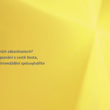
tních zákonitostech? 
poznání o cestě života, 
 shromáždění spoluvytváříte 