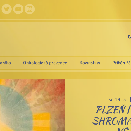
ronika
Onkologická prevence
Kazuistiky
Příběh ž
so 19. 3.
  
PLZEŇ 
SHROMÁ