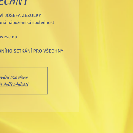
ECHNY
Í JOSEFA ZEZULKY
vaná náboženská společnost
s zve na
NÍHO SETKÁNÍ PRO VŠECHNY
ování uzavřeno
 další události