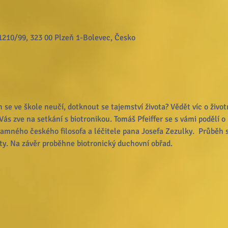
1210/99, 323 00 Plzeň 1-Bolevec, Česko
 se ve škole neučí, dotknout se tajemství života? Vědět víc o živo
ás zve na setkání s biotronikou. Tomáš Pfeiffer se s vámi podělí o 
znamného českého filosofa a léčitele pana Josefa Zezulky.  Průběh
aty. Na závěr proběhne biotronický duchovní obřad.