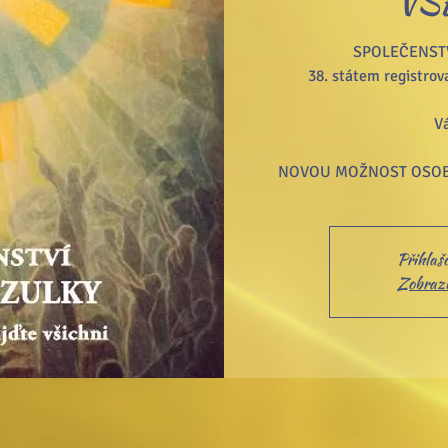
VŠ
SPOLEČENSTV
38. státem registro
Vá
NOVOU MOŽNOST OSOB
Přihlaš
Zobrazit