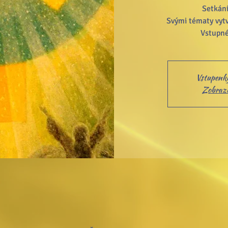
Setkání
Svými tématy vytv
Vstupné
Vstupenky
Zobrazit