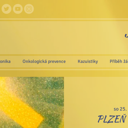
ronika
Onkologická prevence
Kazuistiky
Příběh ž
so 25.
PLZEŇ -