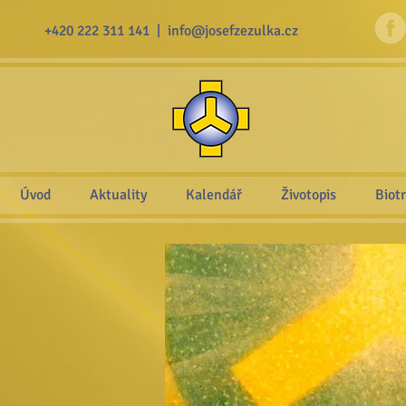
+420 222 311 141 |
info@josefzezulka.cz
Úvod
Aktuality
Kalendář
Životopis
Biot