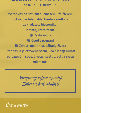
so 07. 3.
  |  
Ostrava-jih
Zveme vás na setkání s Tomášem Pfeifferem,
pokračovatelem díla Josefa Zezulky –
zakladatele biotroniky.
Témata, která zazní:
🟠 Cesta života
🟠 Osud a poznání
🟠 Zdraví, moudrost, záhady života
Přednáška je otevřena všem, kdo hledají hlubší
porozumění sobě, životu i světu životu i světu
Vstupenky nejsou v prodeji
Zobrazit další události
Čas a místo