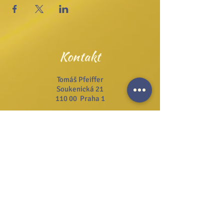
Kontakt
Tomáš Pfeiffer
Soukenická 21
110 00 Praha 1
Tel.:
+420 222 311 141
Email:
info@josefzezulka.cz
Webové stránky
www.dub.cz
www.sanator.cz
www.itcim.cz
www.nfjz.cz
www.biovidtv.cz
Odběr novinek