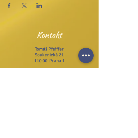
Kontakt
Tomáš Pfeiffer
Soukenická 21
110 00 Praha 1
Tel.:
+420 222 311 141
Email:
info@josefzezulka.cz
Webové stránky
www.dub.cz
www.sanator.cz
www.itcim.cz
www.nfjz.cz
www.biovidtv.cz
Odběr novinek