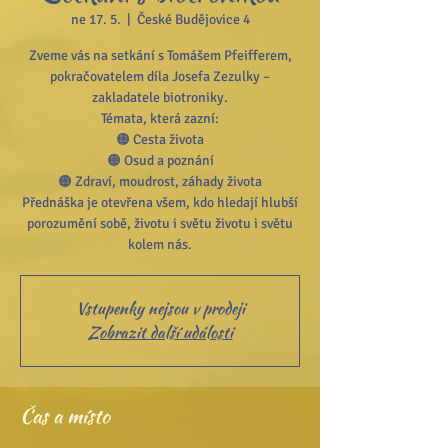
ne 17. 5.
  |  
České Budějovice 4
Zveme vás na setkání s Tomášem Pfeifferem,
pokračovatelem díla Josefa Zezulky –
zakladatele biotroniky.
Témata, která zazní:
🟠 Cesta života
🟠 Osud a poznání
🟠 Zdraví, moudrost, záhady života
Přednáška je otevřena všem, kdo hledají hlubší
porozumění sobě, životu i světu životu i světu
Vstupenky nejsou v prodeji
Zobrazit další události
Čas a místo