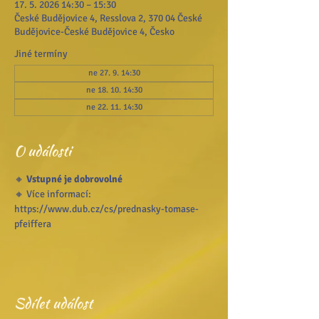
17. 5. 2026 14:30 – 15:30
České Budějovice 4, Resslova 2, 370 04 České
Budějovice-České Budějovice 4, Česko
Jiné termíny
ne 27. 9. 14:30
ne 18. 10. 14:30
ne 22. 11. 14:30
O události
🔸 
Vstupné je dobrovolné
🔸 Více informací: 
https://www.dub.cz/cs/prednasky-tomase-
pfeiffera
Sdílet událost