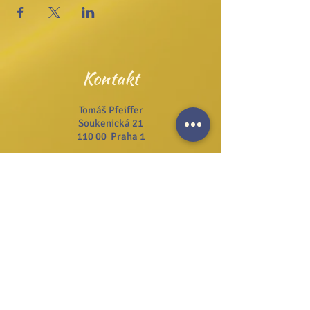
Kontakt
Tomáš Pfeiffer
Soukenická 21
110 00 Praha 1
Tel.:
+420 222 311 141
Email:
info@josefzezulka.cz
Webové stránky
www.dub.cz
www.sanator.cz
www.itcim.cz
www.nfjz.cz
www.biovidtv.cz
Odběr novinek