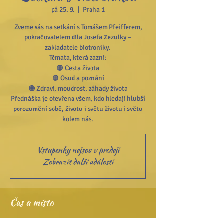
pá 25. 9.
  |  
Praha 1
Zveme vás na setkání s Tomášem Pfeifferem,
pokračovatelem díla Josefa Zezulky –
zakladatele biotroniky.
Témata, která zazní:
🟠 Cesta života
🟠 Osud a poznání
🟠 Zdraví, moudrost, záhady života
Přednáška je otevřena všem, kdo hledají hlubší
porozumění sobě, životu i světu životu i světu
Vstupenky nejsou v prodeji
Zobrazit další události
Čas a místo