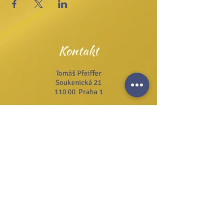
Kontakt
Tomáš Pfeiffer
Soukenická 21
110 00 Praha 1
Tel.:
+420 222 311 141
Email:
info@josefzezulka.cz
Webové stránky
www.dub.cz
www.sanator.cz
www.itcim.cz
www.nfjz.cz
www.biovidtv.cz
Odběr novinek