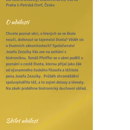
Praha 1-Petrská čtvrť, Česko
O události
Chcete poznat věci, o kterých se ve škole 
neučí, dotknout se tajemství života? Vědět víc 
o životních zákonitostech? Společenství 
Josefa Zezulky Vás zve na setkání s 
biotronikou. Tomáš Pfeiffer se s vámi podělí o 
poznání o cestě života, kterou přijal jako žák 
od významného českého filosofa a léčitele 
pana Josefa Zezulky.  Průběh shromáždění 
spoluvytváříte též, a to svými dotazy a tématy. 
Na závěr proběhne biotronický duchovní obřad.
Sdílet událost