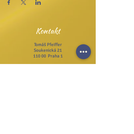
Kontakt
Tomáš Pfeiffer
Soukenická 21
110 00 Praha 1
Tel.:
+420 222 311 141
Email:
info@josefzezulka.cz
Webové stránky
www.dub.cz
www.sanator.cz
www.itcim.cz
www.nfjz.cz
www.biovidtv.cz
Odběr novinek