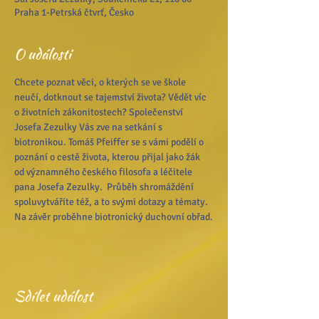
Praha 1-Petrská čtvrť, Česko
O události
Chcete poznat věci, o kterých se ve škole 
neučí, dotknout se tajemství života? Vědět víc 
o životních zákonitostech? Společenství 
Josefa Zezulky Vás zve na setkání s 
biotronikou. Tomáš Pfeiffer se s vámi podělí o 
poznání o cestě života, kterou přijal jako žák 
od významného českého filosofa a léčitele 
pana Josefa Zezulky.  Průběh shromáždění 
spoluvytváříte též, a to svými dotazy a tématy. 
Na závěr proběhne biotronický duchovní obřad.
Sdílet událost