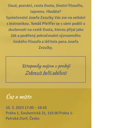
Osud, poznání, cesta života, životní filosofie,
tajemno. Hledáte?
Společenství Josefa Zezulky Vás zve na setkání
s biotronikou. Tomáš Pfeiffer se s vámi podělí o
zkušenosti na cestě života, kterou přijal jako
žák a pověřený pokračovatel významného
českého filosofa a léčitele pana Josefa
Zezulky.
Vstupenky nejsou v prodeji
Zobrazit další události
Čas a místo
10. 3. 2023 17:00 – 18:10
Praha 1, Soukenická 21, 110 00 Praha 1-
Petrská čtvrť, Česko