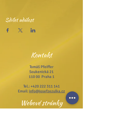
Sdílet událost
Kontakt
Tomáš Pfeiffer
Soukenická 21
110 00 Praha 1
Tel.:
+420 222 311 141
Email:
info@josefzezulka.cz
Webové stránky
www.dub.cz
www.sanator.cz