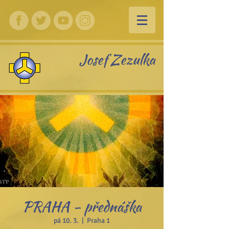
Josef Zezulka
PRAHA - přednáška
pá 10. 3.
  |  
Praha 1