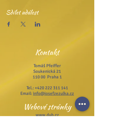
Sdílet událost
Kontakt
Tomáš Pfeiffer
Soukenická 21
110 00 Praha 1
Tel.:
+420 222 311 141
Email:
info@josefzezulka.cz
Webové stránky
www.dub.cz
www.sanator.cz
www.itcim.cz
www.nfjz.cz