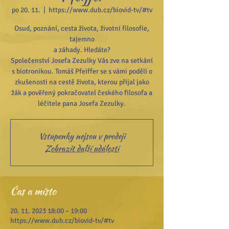
po 20. 11.
  |  
https://www.dub.cz/biovid-tv/#tv
Osud, poznání, cesta života, životní filosofie,
tajemno
a záhady. Hledáte?
Společenství Josefa Zezulky Vás zve na setkání
s biotronikou. Tomáš Pfeiffer se s vámi podělí o
zkušenosti na cestě života, kterou přijal jako
žák a pověřený pokračovatel českého filosofa a
léčitele pana Josefa Zezulky.
Vstupenky nejsou v prodeji
Zobrazit další události
Čas a místo
20. 11. 2023 18:00 – 19:00
https://www.dub.cz/biovid-tv/#tv