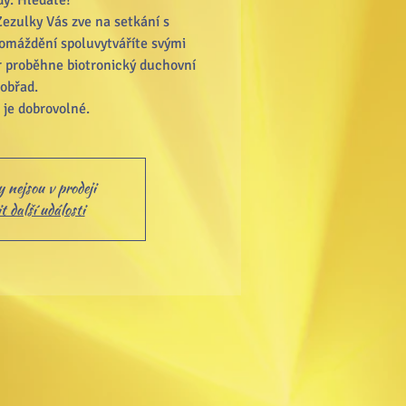
y. Hledáte?
Zezulky Vás zve na setkání s
omáždění spoluvytváříte svými
r proběhne biotronický duchovní
obřad.
 nejsou v prodeji
 další události