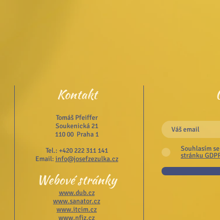
Kontakt
Tomáš Pfeiffer
Soukenická 21
110 00 Praha 1
Souhlasím se
Tel.: +420 222 311 141
stránku GDP
Email:
info@josefzezulka.cz
Webové stránky
www.dub.cz
www.sanator.cz
www.itcim.cz
www.nfjz.cz