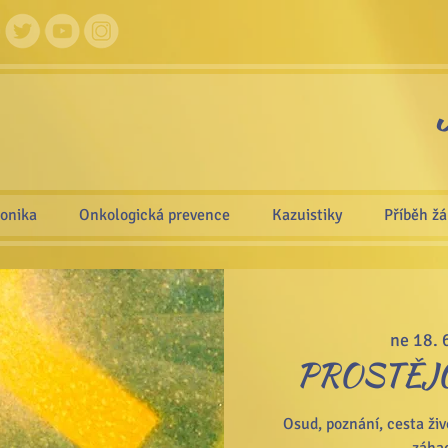
ronika
Onkologická prevence
Kazuistiky
Příběh ž
ne 18. 
PROSTĚJOV
Osud, poznání, cesta živo