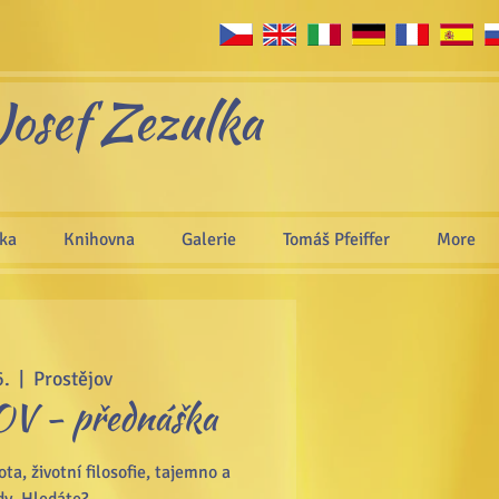
Josef Zezulka
áka
Knihovna
Galerie
Tomáš Pfeiffer
More
6.
  |  
Prostějov
 - přednáška
ta, životní filosofie, tajemno a