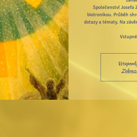
záhad
Společenství Josefa 
biotronikou. Průběh shr
dotazy a tématy. Na závě
Vstupenky
Zobrazit