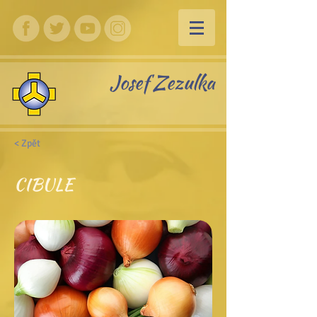
Josef Zezulka
< Zpět
CIBULE