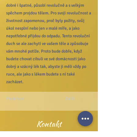
dobré i špatné, působí revolučně a s velkým
spěchem projdou tělem. Pro svoji revolučnost a
životnost zapomenou, proč byly požity, svůj
úkol nesplní nebo jen v malé míře, a jako
nepotřebné přijdou do odpadu. Tento revoluční
duch se ale zachytí ve vašem těle a způsobuje
vám mnohé potíže. Proto bude dobře, když
budete chovat cibuli ve své domácnosti jako
dobrý a vzácný lék tak, abyste ji měli vždy po
ruce, ale jako s lékem budete s ní také
zacházet.
Předchozí
Další
Kontakt