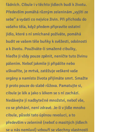
fádních. Cibule i v těchto jídlech budí k životu.
Především pomáhá různým zeleninám „vyjíti ze
sebe“ a vydati co nejvíce živin. Při příchodu do
vašeho těla, když předem připravíte ostatní
jídlo, které s ní smíchané požíváte, pomáhá
budit ve vašem těle buňky k svěžesti, odolnosti
a k životu. Používáte-li smažené cibulky,
hleďte ji vždy pouze zpěnit, neničte tuto živinu
pálením. Neboť jakmile ji připálíte nebo
uškvaříte, je mrtvá, zatěžuje veškeré vaše
orgány a namísto života přijímáte smrt. Smažte
ji proto pouze do slabě růžova. Pamatujte si,
cibule je lék a jako s lékem se s ní zachází.
Nedávejte jí nadbytečné množství, neboť vše,
co se přehání, není zdravé. Je-li v jídle mnoho
cibule, působí tato úplnou revoluci, a to
především v zelenině (neboť o masitých jídlech
se u nás nemluví) vzbouří se všechny vlastnosti