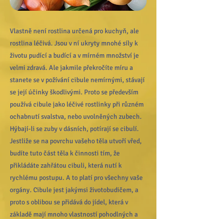
Vlastně není rostlina určená pro kuchyň, ale
rostlina léčivá. Jsou v ní ukryty mnohé síly k
životu pudící a budící a v mírném množství je
velmi zdravá. Ale jakmile překročíte míru a
stanete se v požívání cibule nemírnými, stávají
se její účinky škodlivými. Proto se především
používá cibule jako léčivé rostlinky při různém
ochabnutí svalstva, nebo uvolněných zubech.
Hýbají-li se zuby v dásních, potírají se cibulí.
Jestliže se na povrchu vašeho těla utvoří vřed,
budíte tuto část těla k činnosti tím, že
přikládáte zahřátou cibuli, která nutí k
rychlému postupu. A to platí pro všechny vaše
orgány. Cibule jest jakýmsi životobudičem, a
proto s oblibou se přidává do jídel, která v
základě mají mnoho vlastností pohodlných a