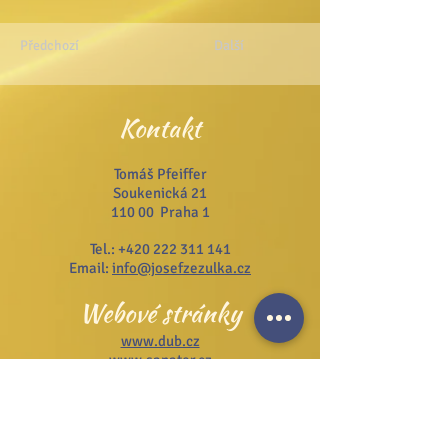
Předchozí
Další
Kontakt
Tomáš Pfeiffer
Soukenická 21
110 00 Praha 1
Tel.:
+420 222 311 141
Email:
info@josefzezulka.cz
Webové stránky
www.dub.cz
www.sanator.cz
www.itcim.cz
www.nfjz.cz
www.biovidtv.cz