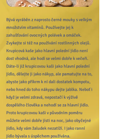
Bývá vyráběn z naprosto černé mouky s velkým
množstvím vitamínů. Používejte jej k
zahušťování ovocných polévek a omáček.
Zvykejte si též na používání rostlinných olejů.
Krupicová kaše jako hlavní polední jídlo není
dost vhodná, ale hodí se velmi dobře k večeři.
Dáte-li již krupicovou kaši jako hlavní polední
jídlo, dělejte ji jako nákyp, ale pamatujte na to,
abyste jako příkrm k ní dali dostatek kompotu,
nebo hned do toho nákypu dejte jablka. Neboť i
když je velmi zdravá, nepostačí k výživě
dospělého člověka a nehodí se za hlavní jídlo.
Proto krupicovou kaši v původním poměru
můžete velmi dobře jísti na noc, jako obyčejné
jídlo, kdy vám žaludek nezatíží. I jako ranní
jídlo bývala s úspěchem používána.