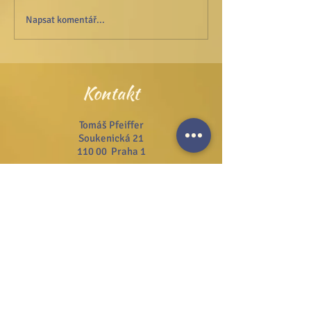
Duchovní shromáždění 30.3
Napsat komentář...
ve 12:00 hod. hora Říp
Kontakt
Tomáš Pfeiffer
Soukenická 21
110 00 Praha 1
Tel.:
+420 222 311 141
Email:
info@josefzezulka.cz
Webové stránky
www.dub.cz
www.sanator.cz
www.itcim.cz
www.nfjz.cz
www.biovidtv.cz