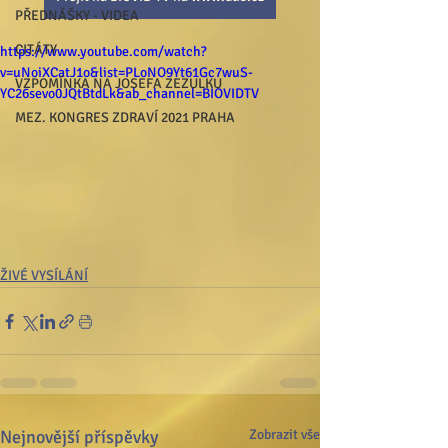
PŘEDNÁŠKY - VIDEA
CITÁTY
https://www.youtube.com/watch?
v=uNoiXCatJ1o&list=PLoNO9Yt61Gc7wuS-
VZPOMÍNKA NA JOSEFA ZEZULKU
YC26sevo0JQtBtdLk&ab_channel=BIOVIDTV
MEZ. KONGRES ZDRAVÍ 2021 PRAHA
ŽIVÉ VYSÍLÁNÍ
Nejnovější příspěvky
Zobrazit vše