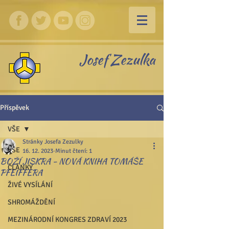
Josef Zezulka
Příspěvek
VŠE
Stránky Josefa Zezulky
VŠE
16. 12. 2023
Minut čtení: 1
BOŽÍ JISKRA - NOVÁ KNIHA TOMÁŠE
ČLÁNKY
PFEIFFERA
ŽIVÉ VYSÍLÁNÍ
SHROMÁŽDĚNÍ
MEZINÁRODNÍ KONGRES ZDRAVÍ 2023