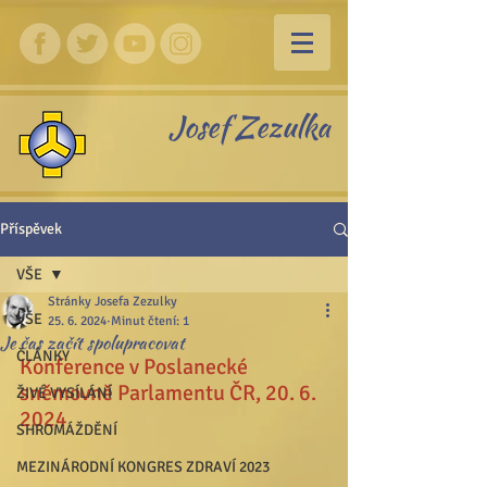
Josef Zezulka
Příspěvek
VŠE
Stránky Josefa Zezulky
VŠE
25. 6. 2024
Minut čtení: 1
Je čas začít spolupracovat
ČLÁNKY
Konference v Poslanecké 
sněmovně Parlamentu ČR, 20. 6. 
ŽIVÉ VYSÍLÁNÍ
2024
SHROMÁŽDĚNÍ
MEZINÁRODNÍ KONGRES ZDRAVÍ 2023