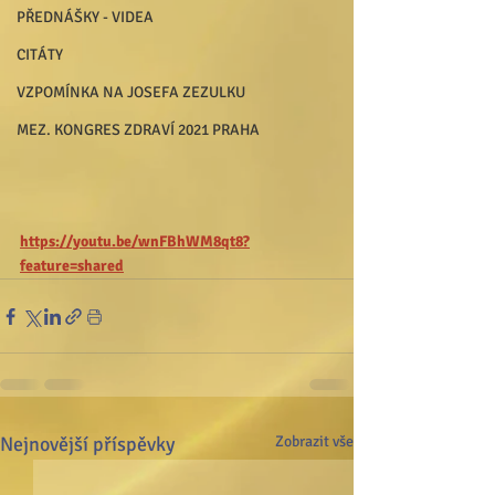
PŘEDNÁŠKY - VIDEA
CITÁTY
VZPOMÍNKA NA JOSEFA ZEZULKU
MEZ. KONGRES ZDRAVÍ 2021 PRAHA
https://youtu.be/wnFBhWM8qt8?
feature=shared
Nejnovější příspěvky
Zobrazit vše