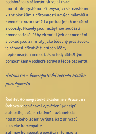
podobně jako očkování skrze aktivaci 
imunitního systému. Při zvyšující se rezistenci 
k antibiotikům a přítomnosti nových mikrobů a 
nemocí je nutno snížit a potírat jejich množení 
a dopady. Nosódy jsou nezbytnou součástí 
homeopatické léčby chronických onemocnění 
a pokud jsou zahrnuty jako léčebný prostředek, 
je zároveň příznivější průběh léčby 
nepřenosných nemocí. Jsou tedy důležitým 
pomocníkem v podpoře zdraví a léčbě pacientů.
Autopatie – homeopatická metoda nového 
paradigmatu
Ředitel Homeopatické akademie v Praze Jiří 
Čehovský
 se věnoval vysvětlení principů 
autopatie, což je relativně nová metoda 
holistického léčení vyrůstající z principů 
klasické homeopatie.
Zatímco homeopatie používá informaci z 