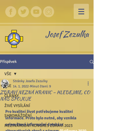
Josef Zezulka
Příspěvek
VŠE
Stránky Josefa Zezulky
VŠE
14. 1. 2022
Minut čtení: 9
ZDRAVÍ NEZNÁ HRANIC – HLEDEJME, CO
ČLÁNKY
NÁS SPOJUJE
ŽIVÉ VYSÍLÁNÍ
Pro kvalitní život potřebujeme kvalitní 
SHROMÁŽDĚNÍ
informace. Proto bylo nutné, aby vznikla 
celosvětová informační databáze 
MEZINÁRODNÍ KONGRES ZDRAVÍ 2023
alternativních oborů s názvem 
Platforma 2020 