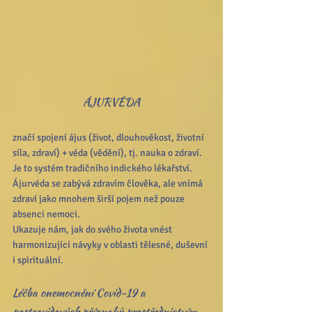
ÁJURVÉDA
značí spojení ájus (život, dlouhověkost, životní 
síla, zdraví) + véda (vědění), tj. nauka o zdraví. 
Je to systém tradičního indického lékařství. 
Ájurvéda se zabývá zdravím člověka, ale vnímá 
zdraví jako mnohem širší pojem než pouze 
absenci nemoci.
Ukazuje nám, jak do svého života vnést 
harmonizující návyky v oblasti tělesné, duševní 
i spirituální. 
Léčba onemocnění Covid-19 a 
postcovidových příznaků prostřednictvím 