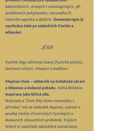
prevenci civilizačních onemocnění 
 - 
bakteriálních, virových i onkologických, při 
problémech pohybového, nervového či 
trávícího aparátu a dalších. 
Gemmoterapie je 
využívána také po následcích Covidu a 
očkování.  
JÓGA
Systém jógy zahrnuje ásany (fyzické pozice), 
dechová cvičení, relaxaci a meditaci. 
Stephan Hein – odborník na holistické zdraví 
a tělesnou a duševní pohodu
, Velká Británie - 
Inspirace jako léčivá síla.
Nejistota a "život žitý mimo rovnováhu s 
přírodou" má za následek deprese, úzkosti a 
prudký nárůst chronických fyzických a 
duševních zdravotních problémů. K jejich 
řešení je zapotřebí odpovědné konverzace, 