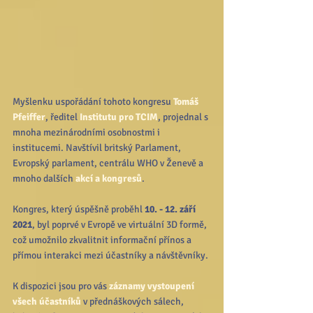
Myšlenku uspořádání tohoto kongresu 
Tomáš 
Pfeiffer
, ředitel 
Institutu pro TCIM
, projednal s 
mnoha mezinárodními osobnostmi i 
institucemi. Navštívil britský Parlament, 
Evropský parlament, centrálu WHO v Ženevě a 
mnoho dalších 
akcí a kongresů
. 
Kongres, který úspěšně proběhl 
10. - 12. září 
2021
, byl poprvé v Evropě ve virtuální 3D formě, 
což umožnilo zkvalitnit informační přínos a 
přímou interakci mezi účastníky a návštěvníky. 
K dispozici jsou pro vás 
záznamy vystoupení 
všech účastníků
 v přednáškových sálech, 