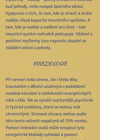
buď pohody, nebo naopak špatného zdraví.  
Vyplynulo z nich, že tam, kde je strach a ztráta 
naděje, klesá kapacita imunitního systému. A 
tam, kde je naděje a nadšení pro život – tam 
imunitní systém rozhodně postupuje. Vědomí a 
pozitivní myšlenky jsou naprosto zásadní ve 
zvládání zdraví a pohody.
KINEZIOLOGIE
Při nemoci nebo stresu, ale i třeba díky 
traumatům z dětství uloženým v podvědomí 
nastává narušení a zablokování energetických 
toků v těle. Tak se vytváří nejrůznější psychické 
či fyzické problémy, které se mohou stát 
chronickými. Stresové situace mohou podle 
této teorie ovlivnit negativně až 75% mozku. 
Pomocí testování svalů může terapeut tyto 
energetické blokády vyhledat a pomocí 