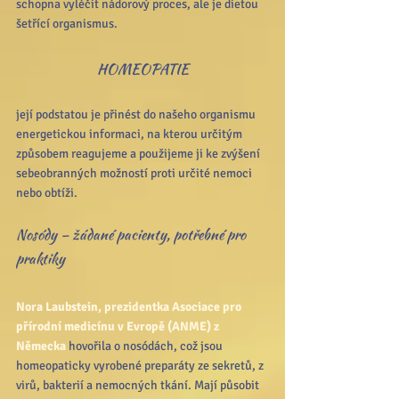
schopna vyléčit nádorový proces, ale je dietou 
šetřící organismus.
HOMEOPATIE
její podstatou je přinést do našeho organismu 
energetickou informaci, na kterou určitým 
způsobem reagujeme a použijeme ji ke zvýšení 
sebeobranných možností proti určité nemoci 
nebo obtíži.
Nosódy – žádané pacienty, potřebné pro 
praktiky
Nora Laubstein, prezidentka Asociace pro 
přírodní medicínu v Evropě (ANME) z 
Německa
 hovořila o nosódách, což jsou 
homeopaticky vyrobené preparáty ze sekretů, z 
virů, bakterií a nemocných tkání. Mají působit 