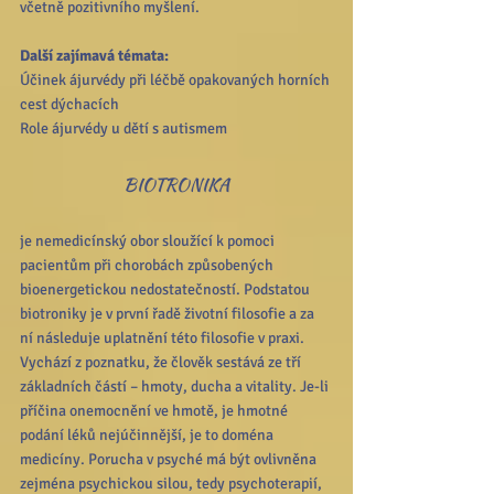
včetně pozitivního myšlení. 
Další zajímavá témata:
Účinek ájurvédy při léčbě opakovaných horních 
cest dýchacích
Role ájurvédy u dětí s autismem
BIOTRONIKA
je nemedicínský obor sloužící k pomoci 
pacientům při chorobách způsobených 
bioenergetickou nedostatečností. Podstatou 
biotroniky je v první řadě životní filosofie a za 
ní následuje uplatnění této filosofie v praxi. 
Vychází z poznatku, že člověk sestává ze tří 
základních částí – hmoty, ducha a vitality. Je-li 
příčina onemocnění ve hmotě, je hmotné 
podání léků nejúčinnější, je to doména 
medicíny. Porucha v psyché má být ovlivněna 
zejména psychickou silou, tedy psychoterapií, 