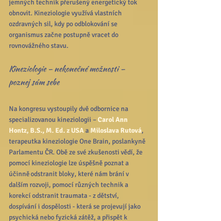
jemných technik přerušený energetický tok 
obnovit. Kineziologie využívá vlastních 
ozdravných sil, kdy po odblokování se 
organismus začne postupně vracet do 
rovnovážného stavu.
Kineziologie – nekonečné možnosti – 
poznej sám sebe
Na kongresu vystoupily dvě odbornice na 
specializovanou kineziologii – 
Carol Ann 
Hontz, B.S., M. Ed. z USA
 a 
Miloslava Rutová
, 
terapeutka kineziologie One Brain, poslankyně 
Parlamentu ČR. Obě ze své zkušenosti vědí, že 
pomocí kineziologie lze úspěšně poznat a 
účinně odstranit bloky, které nám brání v 
dalším rozvoji, pomocí různých technik a 
korekcí odstranit traumata - z dětství, 
dospívání i dospělosti - která se projevují jako 
psychická nebo fyzická zátěž, a přispět k 