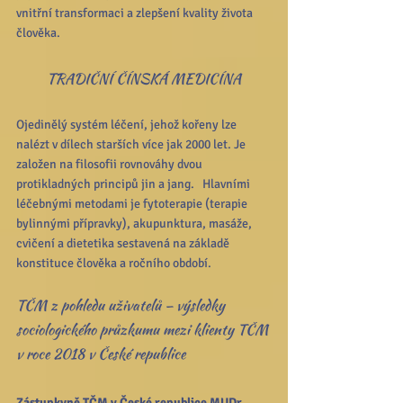
vnitřní transformaci a zlepšení kvality života 
člověka.
TRADIČNÍ ČÍNSKÁ MEDICÍNA
Ojedinělý systém léčení, jehož kořeny lze 
nalézt v dílech starších více jak 2000 let. Je 
založen na filosofii rovnováhy dvou 
protikladných principů jin a jang.   Hlavními 
léčebnými metodami je fytoterapie (terapie 
bylinnými přípravky), akupunktura, masáže, 
cvičení a dietetika sestavená na základě 
konstituce člověka a ročního období. 
TČM z pohledu uživatelů – výsledky 
sociologického průzkumu mezi klienty TČM 
v roce 2018 v České republice  
Zástupkyně TČM v České republice MUDr. 