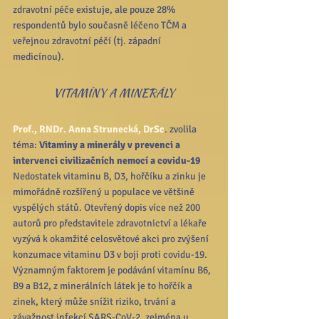
zdravotní péče existuje, ale pouze 28% 
respondentů bylo současně léčeno TČM a 
veřejnou zdravotní péčí (tj. západní 
medicínou). 
VITAMÍNY A MINERÁLY
Prof., RNDr. Anna Strunecká, DrSc
. zvolila 
téma: 
Vitaminy a minerály v prevenci a 
intervenci civilizačních nemocí a covidu-19
Nedostatek vitaminu B, D3, hořčíku a zinku je 
mimořádně rozšířený u populace ve většině 
vyspělých států. Otevřený dopis více než 200 
autorů pro představitele zdravotnictví a lékaře 
vyzývá k okamžité celosvětové akci pro zvýšení 
konzumace vitaminu D3 v boji proti covidu-19. 
Významným faktorem je podávání vitamínu B6, 
B9 a B12, z minerálních látek je to hořčík a 
zinek, který může snížit riziko, trvání a 
závažnost infekcí SARS-CoV-2, zejména u 