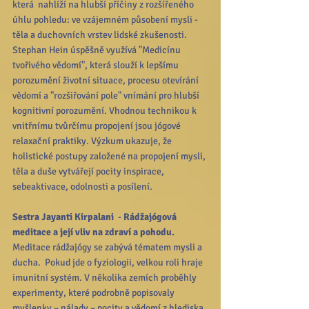
která  nahlíží na hlubší příčiny z rozšířeného 
úhlu pohledu: ve vzájemném působení mysli - 
těla a duchovních vrstev lidské zkušenosti.
Stephan Hein úspěšně využívá "Medicínu 
tvořivého vědomí", která slouží k lepšímu 
porozumění životní situace, procesu otevírání 
vědomí a "rozšiřování pole" vnímání pro hlubší 
kognitivní porozumění. Vhodnou technikou k 
vnitřnímu tvůrčímu propojení jsou jógové 
relaxační praktiky. Výzkum ukazuje, že 
holistické postupy založené na propojení mysli, 
těla a duše vytvářejí pocity inspirace, 
sebeaktivace, odolnosti a posílení.
Sestra Jayanti Kirpalani
  - 
Rádžajógová 
meditace a její vliv na zdraví a pohodu.
Meditace rádžajógy se zabývá tématem mysli a 
ducha.  Pokud jde o fyziologii, velkou roli hraje 
imunitní systém. V několika zemích proběhly 
experimenty, které podrobně popisovaly 
myšlenky – nálady – pocity a vědomí z hlediska 