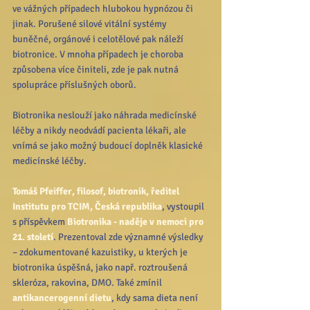
ve vážných případech hlubokou hypnózou či 
jinak. Porušené silové vitální systémy 
buněčné, orgánové i celotělové pak náleží 
biotronice. V mnoha případech je choroba 
způsobena více činiteli, zde je pak nutná 
spolupráce příslušných oborů.
Biotronika neslouží jako náhrada medicínské 
léčby a nikdy neodvádí pacienta lékaři, ale 
vnímá se jako možný budoucí doplněk klasické 
medicínské léčby.
Tomáš Pfeiffer, filosof, biotronik, ředitel 
Institutu pro TCIM, Česká republika
, vystoupil 
s příspěvkem 
Biotronika - naděje v nemoci pro 
21. století
. Prezentoval zde významné výsledky 
– zdokumentované kazuistiky, u kterých je 
biotronika úspěšná, jako např. roztroušená 
skleróza, rakovina, DMO. Také zmínil 
antikancerogenní dietu
, kdy sama dieta není 