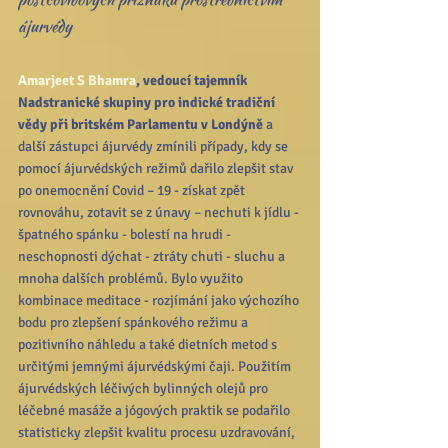
ájurvédy
Amarjeet S Bhamra
, vedoucí tajemník 
Nadstranické skupiny pro indické tradiční 
vědy při britském Parlamentu v Londýně
 a 
další zástupci ájurvédy zmínili případy, kdy se 
pomocí ájurvédských režimů dařilo zlepšit stav 
po onemocnění Covid – 19 - získat zpět 
rovnováhu, zotavit se z únavy – nechuti k jídlu - 
špatného spánku - bolestí na hrudi - 
neschopnosti dýchat - ztráty chuti - sluchu a 
mnoha dalších problémů. Bylo využito 
kombinace meditace - rozjímání jako výchozího 
bodu pro zlepšení spánkového režimu a 
pozitivního náhledu a také dietních metod s 
určitými jemnými ájurvédskými čaji. Použitím 
ájurvédských léčivých bylinných olejů pro 
léčebné masáže a jógových praktik se podařilo 
statisticky zlepšit kvalitu procesu uzdravování, 