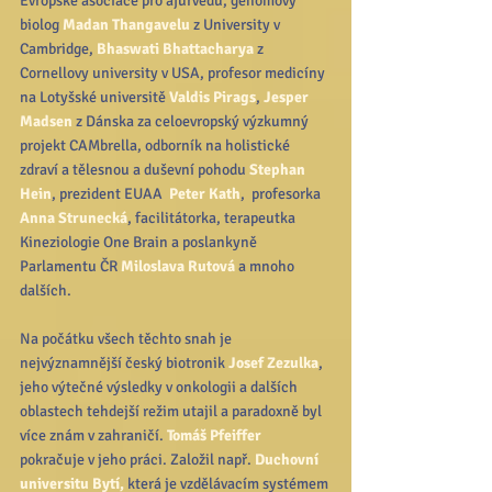
Evropské asociace pro ájurvédu, genomový 
biolog 
Madan Thangavelu
 z University v 
Cambridge, 
Bhaswati Bhattacharya
 z 
Cornellovy university v USA, profesor medicíny 
na Lotyšské universitě 
Valdis Pirags
, 
Jesper 
Madsen
 z Dánska za celoevropský výzkumný 
projekt CAMbrella, odborník na holistické 
zdraví a tělesnou a duševní pohodu 
Stephan 
Hein
, prezident EUAA  
Peter Kath
,  profesorka 
Anna Strunecká
, facilitátorka, terapeutka 
Kineziologie One Brain a poslankyně 
Parlamentu ČR 
Miloslava Rutová
 a mnoho 
dalších.
Na počátku všech těchto snah je 
nejvýznamnější český biotronik 
Josef Zezulka
, 
jeho výtečné výsledky v onkologii a dalších 
oblastech tehdejší režim utajil a paradoxně byl 
více znám v zahraničí. 
Tomáš Pfeiffer
pokračuje v jeho práci. Založil např. 
Duchovní 
universitu Bytí,
 která je vzdělávacím systémem 