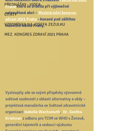
PŘEDNÁŠKY - VIDEA
Praha
 která se zrodila při výjimečné 
celosvětové akci – 
Mezinárodní kongres 
CITÁTY
zdraví 2021 Praha
 - konané pod záštitou 
VZPOMÍNKA NA JOSEFA ZEZULKU
hlavního města Prahy.
MEZ. KONGRES ZDRAVÍ 2021 PRAHA
Vystoupily zde se svými příspěvky významné 
světové osobnosti z oblasti alternativy a vědy – 
projektová manažerka ve Světové zdravotnické 
organizaci 
Isabelle Wachsmuth
,  
Dr. Geetha  
Krishnan
 z odboru pro TCIM ve WHO v Ženevě, 
generální tajemník a vedoucí výzkumu 