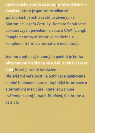
Společenství Josefa Zezulky
, 
profesní komoru 
Sanátor
, která je garantem odborné 
způsobilosti jejich adeptů ustavených v 
Biotronice Josefa Zezulky. Komora Sanátor se 
pokouší zvýšit povědomí o oblasti CAM (z angl. 
Complementary alternative medicine = 
komplementární a alternativní medicína).
Jedním z jejich významných počinů je kniha 
Alternativní medicína ve světě, aneb O čem se 
mlčí
, která je volně ke stažení.
Dle světové veřejnosti je publikace opakovaně 
kladně hodnocena pro nejúplnější informace o 
alternativní medicíně, které jsou z plně 
ověřených zdrojů, např. PubMed, Cochrane a 
dalších.