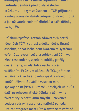
Ludmila Bendová
 předložila výsledky 
průzkumu – jakým způsobem je TČM přijímána 
a integrována do služeb veřejného zdravotnictví 
a jak uživatelé hodnotí klinické a další účinky 
léčby TČM. 
Průzkum zjišťoval rozsah zdravotních potíží 
léčených TČM, četnost a délku léčby, finanční 
aspekty, neboť léčba není hrazena ze systému 
veřejné zdravotní péče, a subjektivní účinky. 
Mezi respondenty z celé republiky patřily 
častěji ženy, mladší lidi a osoby s vyšším 
vzděláním. Průzkum ukázal, že TČM je široce 
využívána k léčbě širokého spektra zdravotních 
potíží. Uživatelé uváděli vysokou míru 
spokojenosti (91%) - kromě klinických účinků i 
další psychosomatické účinky a účinky na 
životní styl v pozitivním smyslu – prevence, 
podpora zdraví a psychosomatická pohoda. 
Určitá integrace mezi TČM a systémem veřejné 