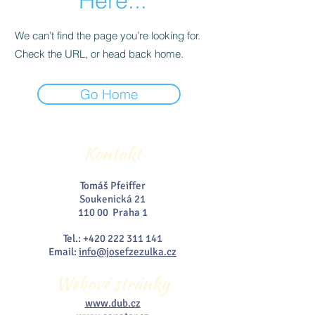
Here...
We can’t find the page you’re looking for.
Check the URL, or head back home.
Go Home
Kontakt
Tomáš Pfeiffer
Soukenická 21
110 00 Praha 1
Tel.:
+420 222 311 141
Email:
info@josefzezulka.cz
Webové stránky
www.dub.cz