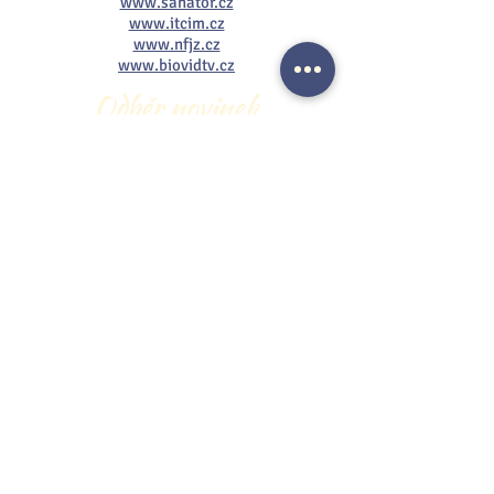
www.sanator.cz
www.itcim.cz
www.nfjz.cz
www.biovidtv.cz
Odběr novinek
Souhlasím se zpracováním mých
osobních údajů
Na stránku GDPR
Přihlásit se k odběru
© Tomáš Pfeiffer. Všechna práva vyhrazena.
Jakékoliv další šíření obsahu webové stránky,
zejména formou kopírování či dalšího
zpracování bez předchozího písemného
souhlasu jsou zakázány.